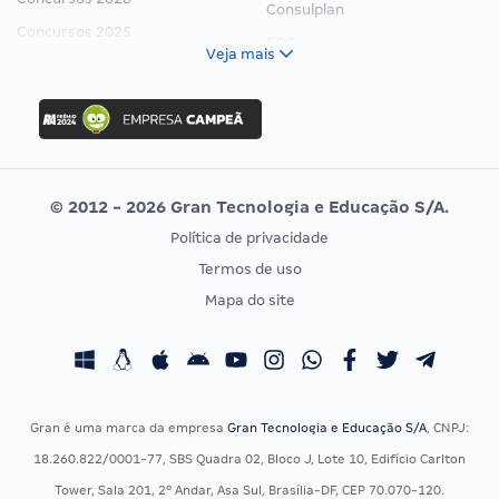
Consulplan
Concursos 2025
FCC
Veja mais
Concurso Nacional Unificado
FGV
Concurso Ibama
Idecan
Concurso MPU
Selecon
Editais publicados
Uniase
© 2012 - 2026 Gran Tecnologia e Educação S/A.
Vunesp
Política de privacidade
CONCURSOS POR PROFISSÃO
EXAME DE ORDEM
Termos de uso
Concursos Administrativos
OAB
Mapa do site
Concursos Educação
Prova OAB
Concursos Fiscais
Calendário OAB
Concursos Jurídicos
Questões OAB
Concursos Militares
Recursos OAB
Gran é uma marca da empresa
Gran Tecnologia e Educação S/A
, CNPJ:
Concursos Policiais
Exame de Ordem
18.260.822/0001-77, SBS Quadra 02, Bloco J, Lote 10, Edifício Carlton
Concursos Saúde
Tower, Sala 201, 2º Andar, Asa Sul, Brasília-DF, CEP 70.070-120.