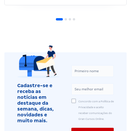
Cadastre-se e
receba as
notícias em
Concordo com a Política de
destaque da
Privacidade e aceito
semana, dicas,
receber comunicações do
novidades e
Gran Cursos Online.
muito mais.