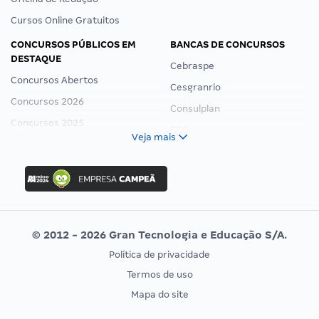
Cursos Online Gratuitos
CONCURSOS PÚBLICOS EM
BANCAS DE CONCURSOS
DESTAQUE
Cebraspe
Concursos Abertos
Cesgranrio
Concursos 2026
Consulplan
Concursos 2025
FCC
Veja mais
Concurso Nacional Unificado
FGV
Concurso Ibama
Idecan
Concurso MPU
Selecon
Editais publicados
Uniase
© 2012 - 2026 Gran Tecnologia e Educação S/A.
Vunesp
Política de privacidade
CONCURSOS POR PROFISSÃO
EXAME DE ORDEM
Termos de uso
Concursos Administrativos
OAB
Mapa do site
Concursos Educação
Prova OAB