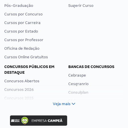
Pós-Graduação
Sugerir Curso
Cursos por Concurso
Cursos por Carreira
Cursos por Estado
Cursos por Professor
Oficina de Redação
Cursos Online Gratuitos
CONCURSOS PÚBLICOS EM
BANCAS DE CONCURSOS
DESTAQUE
Cebraspe
Concursos Abertos
Cesgranrio
Concursos 2026
Consulplan
Concursos 2025
FCC
Veja mais
Concurso Nacional Unificado
FGV
Concurso Ibama
Idecan
Concurso MPU
Selecon