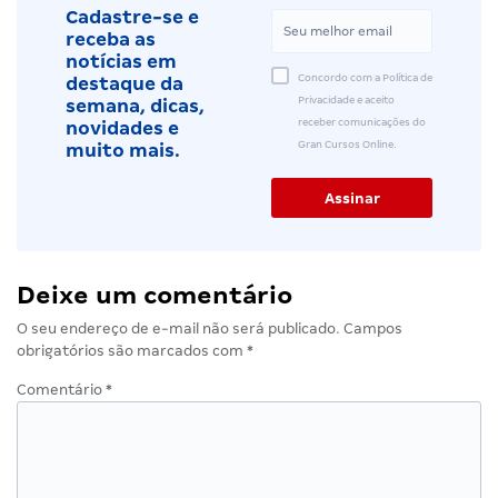
Cadastre-se e
receba as
notícias em
Concordo com a Política de
destaque da
Privacidade e aceito
semana, dicas,
receber comunicações do
novidades e
Gran Cursos Online.
muito mais.
Deixe um comentário
O seu endereço de e-mail não será publicado.
Campos
obrigatórios são marcados com
*
Comentário
*