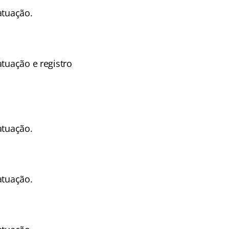
atuação.
tuação e registro
atuação.
atuação.