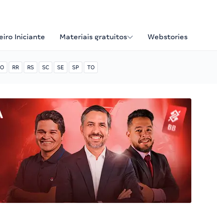
iro Iniciante
Materiais gratuitos
Webstories
O
RR
RS
SC
SE
SP
TO