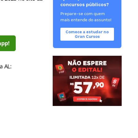
concursos públicos?
Prepare-se com quem
mais entende do assunto!
Comece a estudar no
Gran Cursos
app!
a AL: