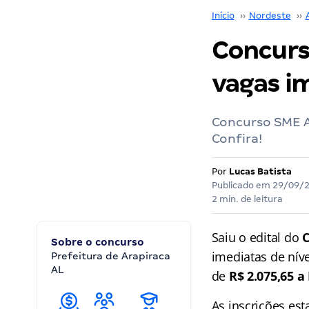
Início
››
Nordeste
››
Concurs
vagas i
Concurso SME Ar
Confira!
Por
Lucas Batista
Publicado em
29/09/
2 min. de leitura
Saiu o edital do
Sobre o concurso
imediatas de nív
Prefeitura de Arapiraca
AL
de
R$ 2.075,65 a
As inscrições es