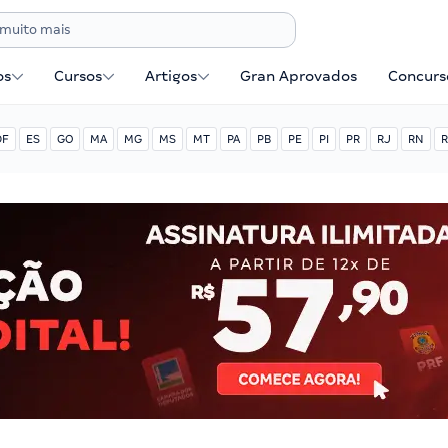
os
Cursos
Artigos
Gran Aprovados
Concurse
DF
ES
GO
MA
MG
MS
MT
PA
PB
PE
PI
PR
RJ
RN
R