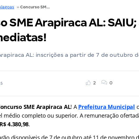
Alagoas
››
Concurso SME Arapiraca AL: SAIU; 392 vagas imediatas!
o SME Arapiraca AL: SAIU;
mediatas!
apiraca AL: inscrições a partir de 7 de outubro 
2
0
25
Concurso
SME Arapiraca AL
! A
Prefeitura Municipal
o
el médio completo ou superior. A remuneração ofertada
 R$ 4.380,98
.
tarão disponíveis de 7 de outubro até 11 de novembro d