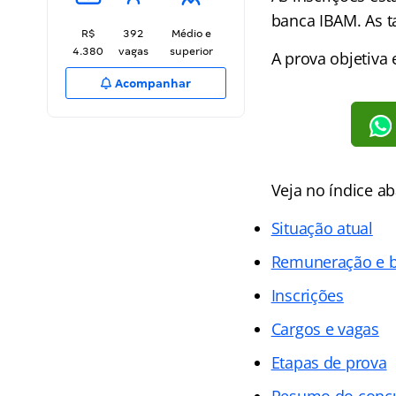
banca IBAM. As t
R$
392
Médio e
4.380
vagas
superior
A prova objetiva
Acompanhar
Veja no
índice
ab
Situação atual
Remuneração e b
Inscrições
Cargos e vagas
Etapas de prova
Resumo do conc