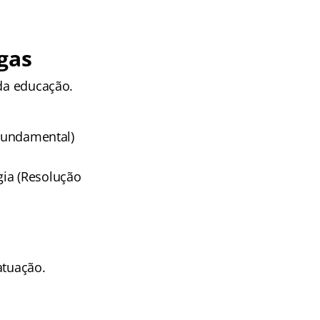
gas
 da educação.
 Fundamental)
gia (Resolução
atuação.