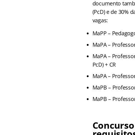
documento també
(PcD) e de 30% da
vagas:
MaPP – Pedagogo:
MaPA – Professor 
MaPA – Professor 
PcD) + CR
MaPA – Professor 
MaPB – Professor 
MaPB – Professor 
Concurso 
requisito