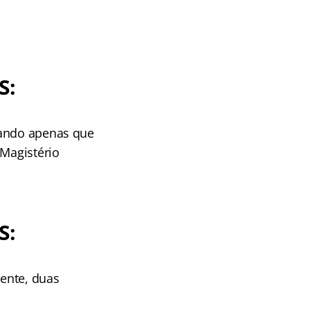
S:
mando apenas que
 Magistério
S:
mente, duas