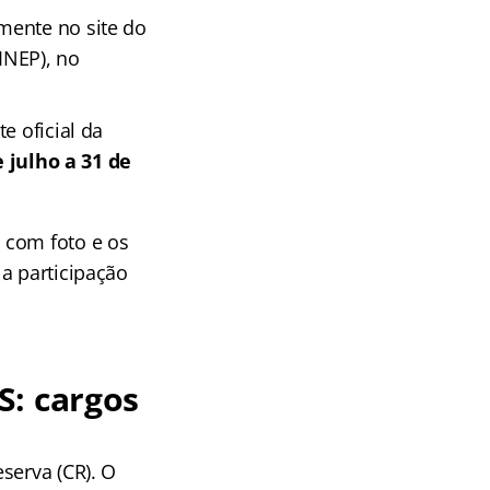
amente no site do
INEP), no
e oficial da
e julho a 31 de
 com foto e os
a participação
S: cargos
serva (CR). O