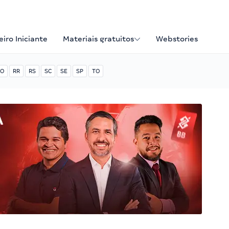
iro Iniciante
Materiais gratuitos
Webstories
O
RR
RS
SC
SE
SP
TO