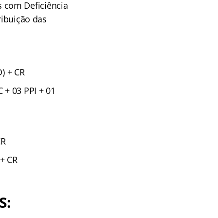
 com Deficiência
ribuição das
D) + CR
 + 03 PPI + 01
CR
 + CR
S: