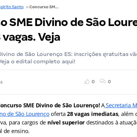
pírito Santo
››
Concurso SME Divino de São Lourenço ES: SAIU! 28 vagas. Veja
o SME Divino de São Loure
 vagas. Veja
vino de São Lourenço ES: inscrições gratuitas vã
Veja o edital completo aqui!
0
0
26
oncurso SME Divino de São Lourenço!
A
Secretaria M
ino de São Lourenço
oferta
28 vagas imediatas
, além 
rva, para cargos de
nível superior
destinados à atuaç
l de ensino.