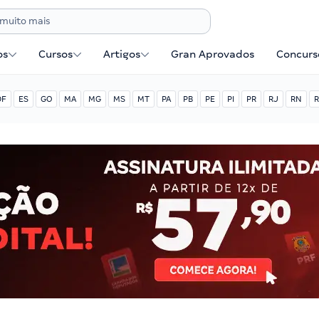
os
Cursos
Artigos
Gran Aprovados
Concurse
DF
ES
GO
MA
MG
MS
MT
PA
PB
PE
PI
PR
RJ
RN
R