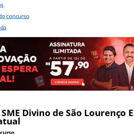
os
 do concurso
ada
SME Divino de São Lourenço E
atual
ncurso