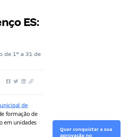
nço ES:
o de 1º a 31 de
unicipal de
de formação de
ão em unidades
Quer conquistar a sua
aprovação no