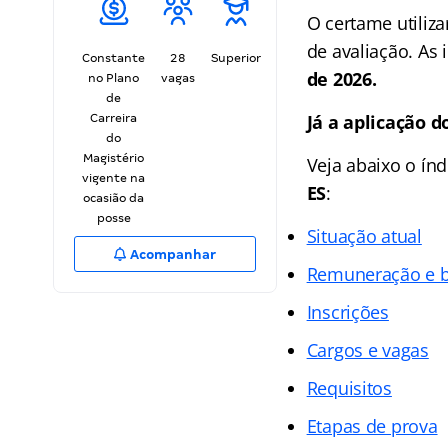
O certame utiliz
de avaliação. As 
Constante
28
Superior
de 2026.
no Plano
vagas
de
Já a aplicação 
Carreira
do
Magistério
Veja abaixo o
índ
vigente na
ES
:
ocasião da
posse
Situação atual
Acompanhar
Remuneração e b
Inscrições
Cargos e vagas
Requisitos
Etapas de prova