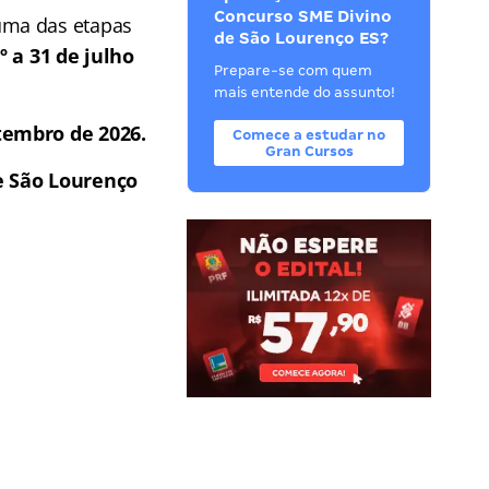
Concurso SME Divino
ma das etapas
de São Lourenço ES?
º a 31 de julho
Prepare-se com quem
mais entende do assunto!
tembro de 2026.
Comece a estudar no
Gran Cursos
e São Lourenço