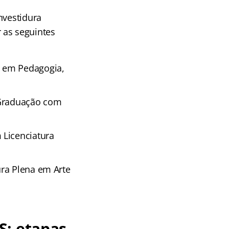
nvestidura
 as seguintes
a em Pedagogia,
e Graduação com
 Licenciatura
ura Plena em Arte
S: etapas