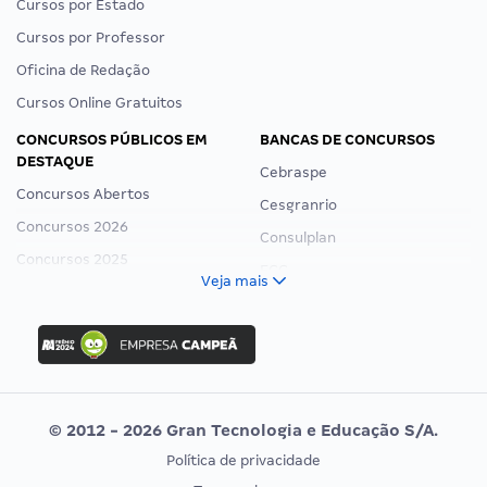
Cursos por Estado
Cursos por Professor
Oficina de Redação
Cursos Online Gratuitos
CONCURSOS PÚBLICOS EM
BANCAS DE CONCURSOS
DESTAQUE
Cebraspe
Concursos Abertos
Cesgranrio
Concursos 2026
Consulplan
Concursos 2025
FCC
Veja mais
Concurso Nacional Unificado
FGV
Concurso Ibama
Idecan
Concurso MPU
Selecon
Editais publicados
Uniase
© 2012 - 2026 Gran Tecnologia e Educação S/A.
Vunesp
Política de privacidade
CONCURSOS POR PROFISSÃO
EXAME DE ORDEM