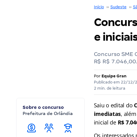
Início
››
Sudeste
››
S
Concurs
e iniciai
Concurso SME Or
R$ R$ 7.046,00.
Por
Equipe Gran
Publicado em
22/12/
2 min. de leitura
Saiu o edital do
Sobre o concurso
imediatas
, além
Prefeitura de Orlândia
inicial de
R$ 7.04
Os interessados 