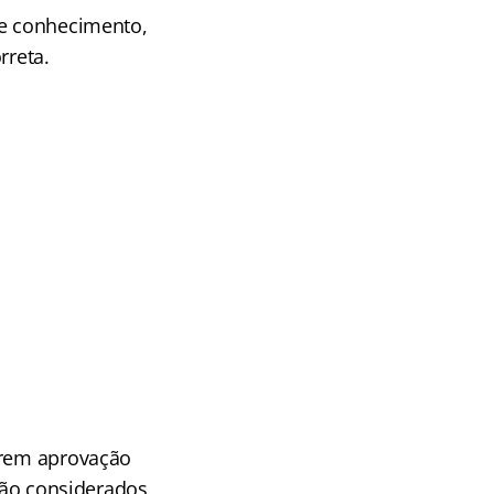
de conhecimento,
rreta.
erem aprovação
erão considerados