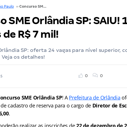
ão Paulo
››
Concurso SME Orlândia SP: SAIU! 15 vagas e iniciais de R$ 7 mil!
o SME Orlândia SP: SAIU! 
s de R$ 7 mil!
lândia SP: oferta 24 vagas para nível superior, co
 Veja os detalhes!
0
0
25
Concurso SME
Orlândia SP
! A
Prefeitura de Orlândia
of
 de cadastro de reserva para o cargo de
Diretor de Esc
6,00
.
poderão realizar as inscrições de
22 de dezembro de 2