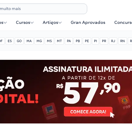
os
Cursos
Artigos
Gran Aprovados
Concurse
DF
ES
GO
MA
MG
MS
MT
PA
PB
PE
PI
PR
RJ
RN
R