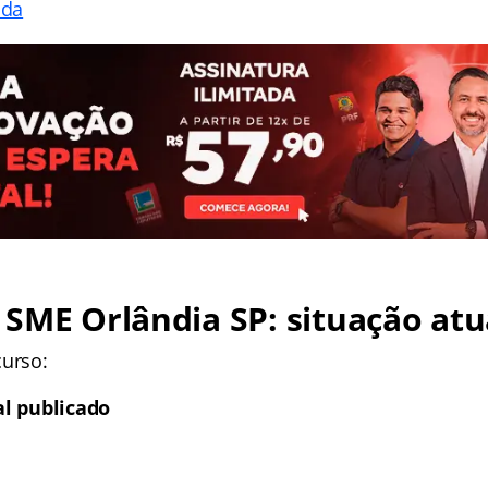
ada
 SME Orlândia SP
: situação atu
curso:
al publicado