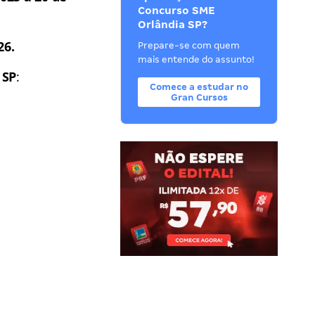
Concurso SME
Orlândia SP?
26.
Prepare-se com quem
mais entende do assunto!
 SP
:
Comece a estudar no
Gran Cursos