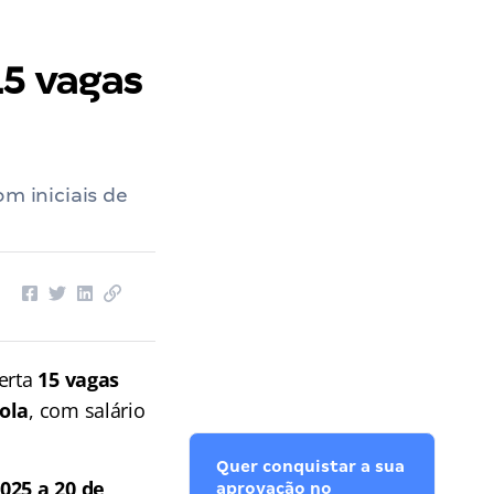
15 vagas
m iniciais de
erta
15 vagas
ola
, com salário
Quer conquistar a sua
025 a 20 de
aprovação no