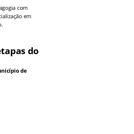
dagogia com
cialização em
o.
etapas do
unicípio de