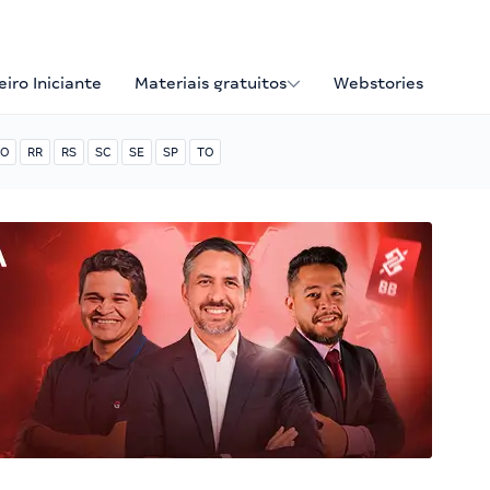
iro Iniciante
Materiais gratuitos
Webstories
O
RR
RS
SC
SE
SP
TO