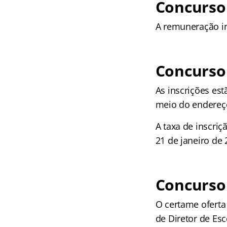
Concurso
A remuneração in
Concurso
As inscrições est
meio do endereço
A taxa de inscriç
21 de janeiro de 
Concurso
O certame ofert
de Diretor de Es