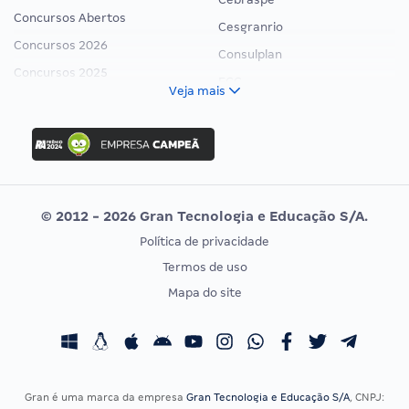
Concursos Abertos
Cesgranrio
Concursos 2026
Consulplan
Concursos 2025
FCC
Veja mais
Concurso Nacional Unificado
FGV
Concurso Ibama
Idecan
Concurso MPU
Selecon
Editais publicados
Uniase
© 2012 - 2026 Gran Tecnologia e Educação S/A.
Vunesp
Política de privacidade
CONCURSOS POR PROFISSÃO
EXAME DE ORDEM
Termos de uso
Concursos Administrativos
OAB
Mapa do site
Concursos Educação
Prova OAB
Concursos Fiscais
Calendário OAB
Concursos Jurídicos
Questões OAB
Concursos Militares
Recursos OAB
Gran é uma marca da empresa
Gran Tecnologia e Educação S/A
, CNPJ: