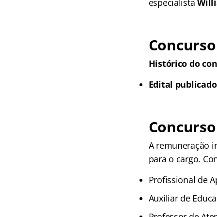
especialista
Will
Concurso
Histórico do co
Edital publicado
Concurso
A remuneração ini
para o cargo. Con
Profissional de A
Auxiliar de Educa
Professor de Ate