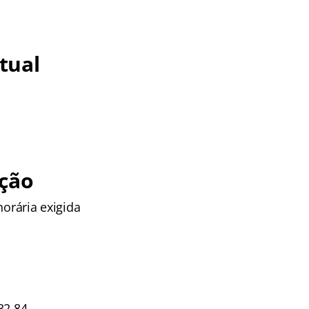
tual
ção
horária exigida
32,84