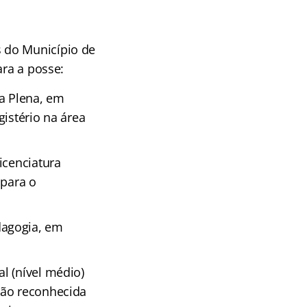
 do Município de
ara a posse:
ra Plena, em
istério na área
icenciatura
 para o
dagogia, em
l (nível médio)
ção reconhecida