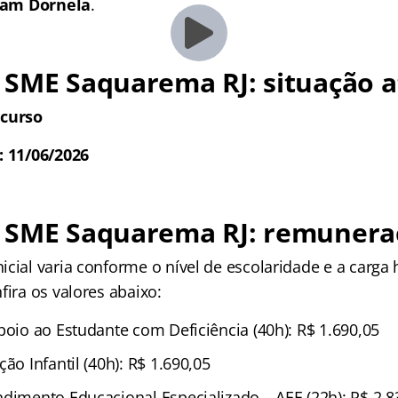
iam Dornela
.
 SME Saquarema RJ: situação a
ncurso
: 11/06/2026
 SME Saquarema RJ: remunera
cial varia conforme o nível de escolaridade e a carga 
fira os valores abaixo:
poio ao Estudante com Deficiência (40h): R$ 1.690,05
ção Infantil (40h): R$ 1.690,05
ndimento Educacional Especializado – AEE (22h): R$ 2.8