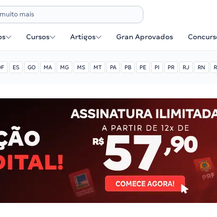
os
Cursos
Artigos
Gran Aprovados
Concurse
DF
ES
GO
MA
MG
MS
MT
PA
PB
PE
PI
PR
RJ
RN
R