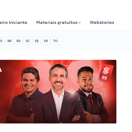
iro Iniciante
Materiais gratuitos
Webstories
O
RR
RS
SC
SE
SP
TO