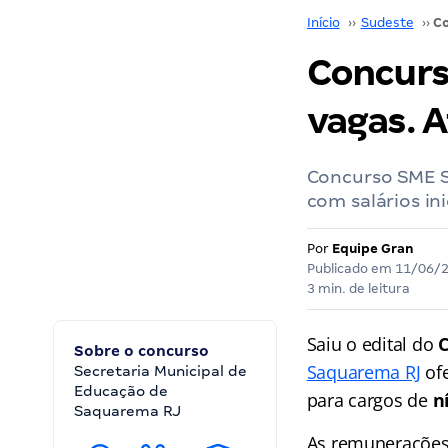
Início
››
Sudeste
››
Concurs
vagas. A
Concurso SME S
com salários ini
Por
Equipe Gran
Publicado em
11/06/
3 min. de leitura
Saiu o edital do
C
Sobre o concurso
Saquarema RJ
ofe
Secretaria Municipal de
Educação de
para cargos de
n
Saquarema RJ
As remunerações 