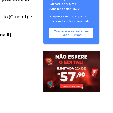
Concurso SME
Saquarema RJ?
osto (Grupo 1) e
Prepare-se com quem
mais entende do assunto!
Comece a estudar no
ma RJ
:
Gran Cursos