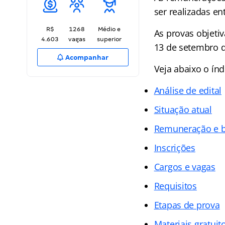
ser realizadas en
R$
1268
Médio e
As provas objetiv
4.603
vagas
superior
13 de setembro d
Acompanhar
Veja abaixo o
índ
Análise de edital
Situação atual
Remuneração e b
Inscrições
Cargos e vagas
Requisitos
Etapas de prova
Materiais gratuit