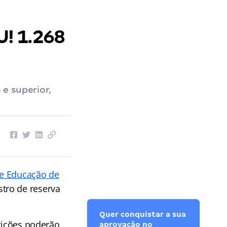
! 1.268
e superior,
de Educação de
tro de reserva
Quer conquistar a sua
crições poderão
aprovação no