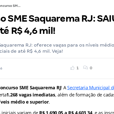
Concurso SME Saquarema RJ: SAIU! 1.268 vagas. Até R$ 4,6 mil!
o SME Saquarema RJ: SAIU
té R$ 4,6 mil!
aquarema RJ: oferece vagas para os níveis médio 
ciais de até R$ 4,6 mil. Veja!
1
0
26
oncurso SME Saquarema RJ
! A
Secretaria Municipal 
rta
1.268 vagas imediatas
, além de formação de cadas
íveis médio e superior
.
iniciais variam de
R$ 1.690,05 a R$ 4.603,34
, e as ins