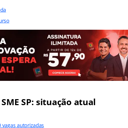
ada
urso
SME SP: situação atual
0 vagas autorizadas