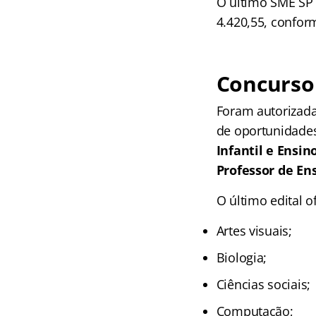
O último SME SP 
4.420,55, confor
Concurso 
Foram autorizad
de oportunidade
Infantil e Ensin
Professor de En
O último edital 
Artes visuais;
Biologia;
Ciências sociais;
Computação;