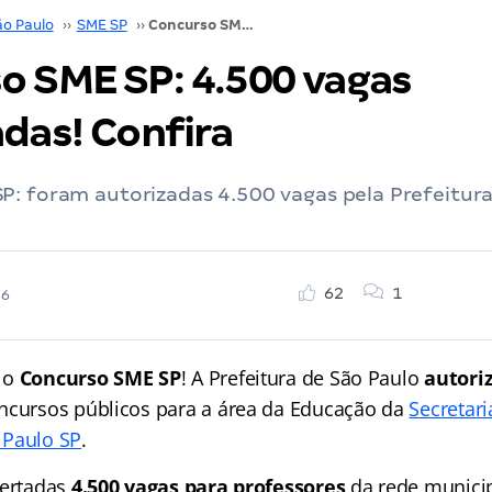
ão Paulo
››
SME SP
››
Concurso SME SP: 4.500 vagas autorizadas! Confira
o SME SP: 4.500 vagas
das! Confira
: foram autorizadas 4.500 vagas pela Prefeitura
62
1
26
 o
Concurso SME SP
! A Prefeitura de São Paulo
autori
ncursos públicos para a área da Educação da
Secretari
 Paulo SP
.
fertadas
4.500 vagas para professores
da rede munici