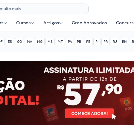
os
Cursos
Artigos
Gran Aprovados
Concurse
DF
ES
GO
MA
MG
MS
MT
PA
PB
PE
PI
PR
RJ
RN
R