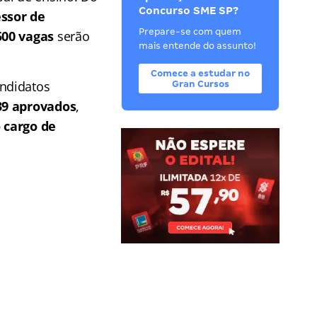
Concurso SME SP?
essor de
Prepare-se com quem
500 vagas
serão
mais entende do assunto!
Comece a estudar no
ndidatos
Gran Cursos
39 aprovados
,
o cargo de