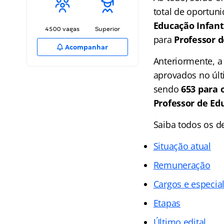
total de oportun
Educação Infant
4500 vagas
Superior
para
Professor 
Acompanhar
Anteriormente, a
aprovados no úl
sendo
653 para 
Professor de Edu
Saiba todos os d
Situação atual
Remuneração
Cargos e especia
Etapas
Último edital