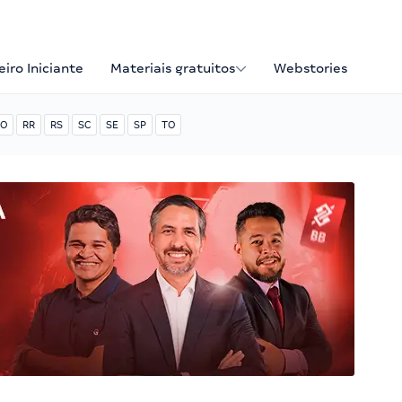
iro Iniciante
Materiais gratuitos
Webstories
O
RR
RS
SC
SE
SP
TO