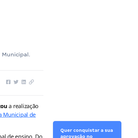
 Municipal.
zou
a realização
a Municipal de
Quer conquistar a sua
pal de ensino. Do
aprovação no