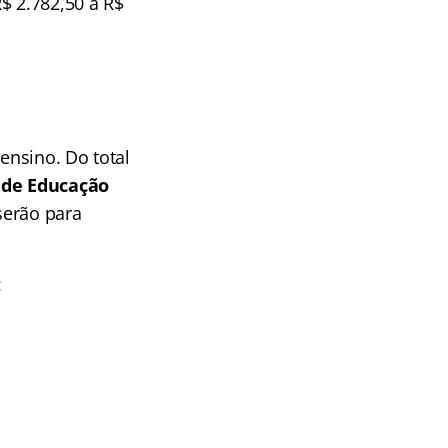
$ 2.782,50 a R$
ensino. Do total
 de Educação
serão para
: