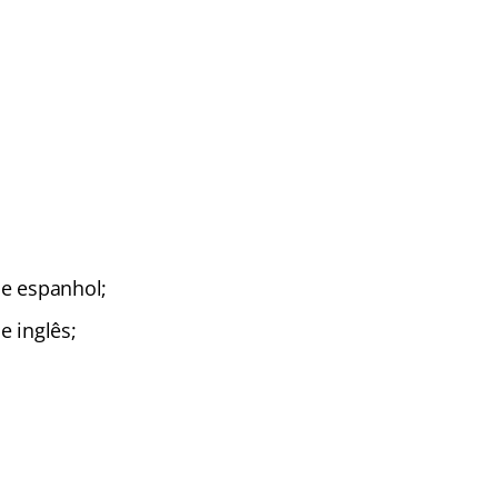
;
 e espanhol;
e inglês;