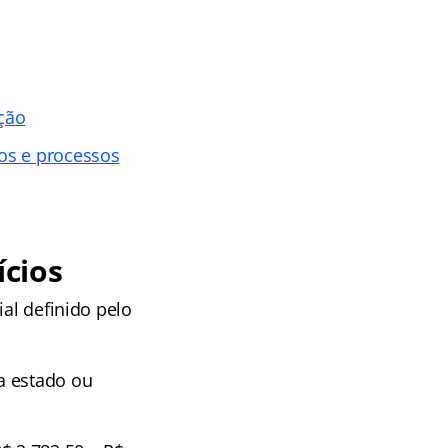
ção
os e processos
cios
ial definido pelo
a estado ou