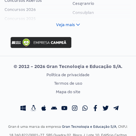
Concursos Abertos
Cesgranrio
Concursos 2026
Consulplan
Concursos 2025
FCC
Veja mais
Concurso Nacional Unificado
FGV
Concurso Ibama
Idecan
Concurso MPU
Selecon
Editais publicados
Uniase
© 2012 - 2026 Gran Tecnologia e Educação S/A.
Vunesp
Política de privacidade
CONCURSOS POR PROFISSÃO
EXAME DE ORDEM
Termos de uso
Concursos Administrativos
OAB
Mapa do site
Concursos Educação
Prova OAB
Concursos Fiscais
Calendário OAB
Concursos Jurídicos
Questões OAB
Concursos Militares
Recursos OAB
Gran é uma marca da empresa
Gran Tecnologia e Educação S/A
, CNPJ:
Concursos Policiais
Exame de Ordem
18.260.822/0001-77, SBS Quadra 02, Bloco J, Lote 10, Edifício Carlton