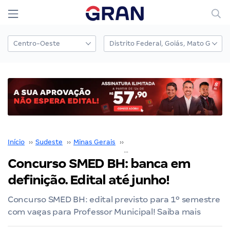
Início
››
Sudeste
››
Minas Gerais
››
Belo Horizonte
››
Concurso SMED BH: ba
Concurso SMED BH: banca em
definição. Edital até junho!
Concurso SMED BH: edital previsto para 1º semestre
com vagas para Professor Municipal! Saiba mais