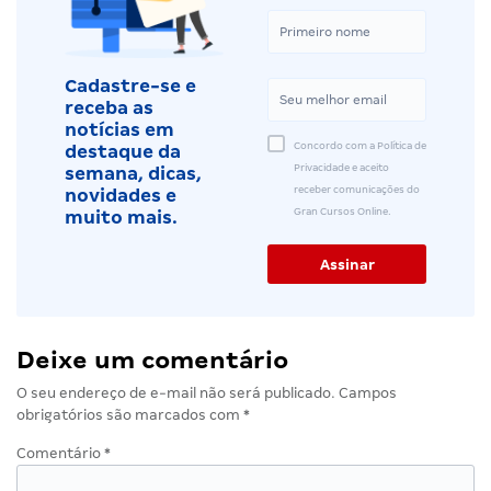
Cadastre-se e
receba as
notícias em
Concordo com a Política de
destaque da
Privacidade e aceito
semana, dicas,
receber comunicações do
novidades e
Gran Cursos Online.
muito mais.
Deixe um comentário
O seu endereço de e-mail não será publicado.
Campos
obrigatórios são marcados com
*
Comentário
*