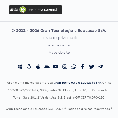
Concurso Ibama
Idecan
Concurso MPU
Selecon
Editais publicados
Uniase
© 2012 - 2026 Gran Tecnologia e Educação S/A.
Vunesp
Política de privacidade
CONCURSOS POR PROFISSÃO
EXAME DE ORDEM
Termos de uso
Concursos Administrativos
OAB
Mapa do site
Concursos Educação
Prova OAB
Concursos Fiscais
Calendário OAB
Concursos Jurídicos
Questões OAB
Concursos Militares
Recursos OAB
Gran é uma marca da empresa
Gran Tecnologia e Educação S/A
, CNPJ:
Concursos Policiais
Exame de Ordem
18.260.822/0001-77, SBS Quadra 02, Bloco J, Lote 10, Edifício Carlton
Concursos Saúde
Tower, Sala 201, 2º Andar, Asa Sul, Brasília-DF, CEP 70.070-120.
Concursos Tribunais
Gran Tecnologia e Educação S/A - 2026 © Todos os direitos reservados ®
Residência Multiprofissional