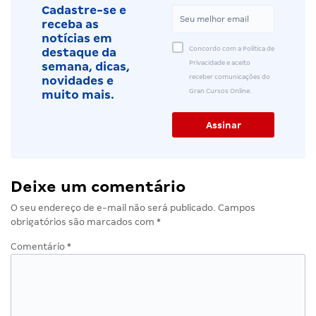
Cadastre-se e
receba as
notícias em
Concordo com a Política de
destaque da
Privacidade e aceito
semana, dicas,
receber comunicações do
novidades e
Gran Cursos Online.
muito mais.
Deixe um comentário
O seu endereço de e-mail não será publicado.
Campos
obrigatórios são marcados com
*
Comentário
*