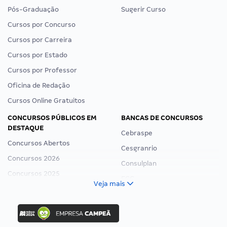
Pós-Graduação
Sugerir Curso
Cursos por Concurso
Cursos por Carreira
Cursos por Estado
Cursos por Professor
Oficina de Redação
Cursos Online Gratuitos
CONCURSOS PÚBLICOS EM
BANCAS DE CONCURSOS
DESTAQUE
Cebraspe
Concursos Abertos
Cesgranrio
Concursos 2026
Consulplan
Concursos 2025
FCC
Veja mais
Concurso Nacional Unificado
FGV
Concurso Ibama
Idecan
Concurso MPU
Selecon