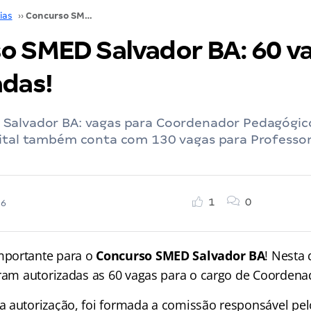
ias
››
Concurso SMED Salvador BA: 60 vagas autorizadas!
o SMED Salvador BA: 60 v
adas!
Salvador BA: vagas para Coordenador Pedagógic
dital também conta com 130 vagas para Professor 
1
0
26
portante para o
Concurso SMED Salvador BA
! Nesta 
oram autorizadas as 60 vagas para o cargo de Coorden
 autorização, foi formada a comissão responsável pe