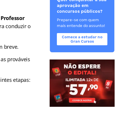
aprovação em
concursos públicos?
Professor
Prepare-se com quem
ra conduzir o
mais entende do assunto!
Comece a estudar no
Gran Cursos
m breve.
 as prováveis
intes etapas: