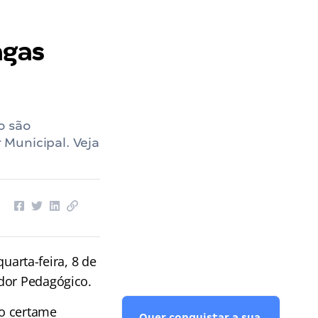
agas
o são
Municipal. Veja
quarta-feira, 8 de
ador Pedagógico.
lo certame
Quer conquistar a sua