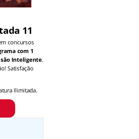
tada 11
 em concursos
grama com 1
isão Inteligente
.
o! Satisfação
tura Ilimitada.