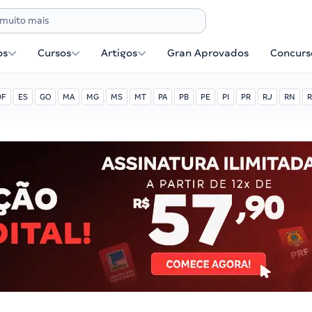
os
Cursos
Artigos
Gran Aprovados
Concurse
DF
ES
GO
MA
MG
MS
MT
PA
PB
PE
PI
PR
RJ
RN
R