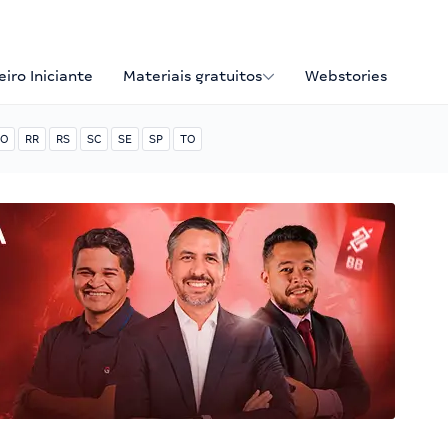
iro Iniciante
Materiais gratuitos
Webstories
O
RR
RS
SC
SE
SP
TO