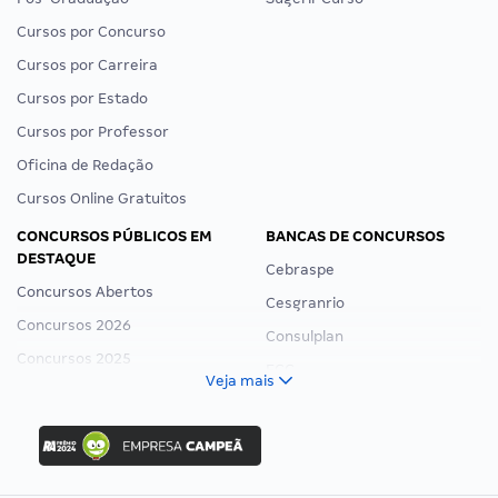
Cursos por Concurso
Cursos por Carreira
Cursos por Estado
Cursos por Professor
Oficina de Redação
Cursos Online Gratuitos
CONCURSOS PÚBLICOS EM
BANCAS DE CONCURSOS
DESTAQUE
Cebraspe
Concursos Abertos
Cesgranrio
Concursos 2026
Consulplan
Concursos 2025
FCC
Veja mais
Concurso Nacional Unificado
FGV
Concurso Ibama
Idecan
Concurso MPU
Selecon
Editais publicados