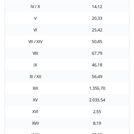
IV / X
14,12
V
20,33
VI
25,42
VII / XIV
50,85
VIII
67,79
IX
46,18
XI / XII
56,49
XIII
1.355,70
XV
2.033,54
XVI
2,55
XVII
8,19