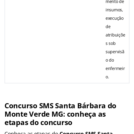
mento de
insumos,
execução
de
atribuiçõe
s sob
supervisã
o do
enfermeir
o.
Concurso SMS Santa Bárbara do
Monte Verde
MG
: conheça as
etapas do concurso
Conheça as
etapas
do
Concurso SMS Santa