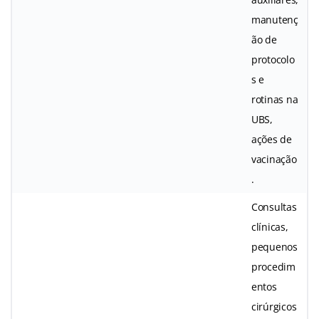
manutenç
ão de
protocolo
s e
rotinas na
UBS,
ações de
vacinação
.
Consultas
clínicas,
pequenos
procedim
entos
cirúrgicos