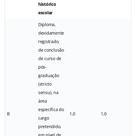
histórico
escolar
Diploma,
devidamente
registrado,
de conclusão
de curso de
pós-
graduação
(stricto
sensu), na
área
específica do
B
1,0
1,0
cargo
pretendido,
em nível de