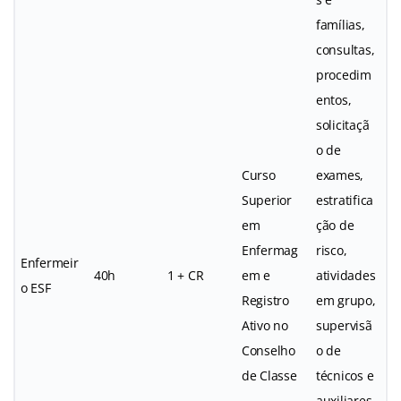
famílias,
consultas,
procedim
entos,
solicitaçã
o de
Curso
exames,
Superior
estratifica
em
ção de
Enfermag
risco,
Enfermeir
40h
1 + CR
em e
atividades
o ESF
Registro
em grupo,
Ativo no
supervisã
Conselho
o de
de Classe
técnicos e
auxiliares,