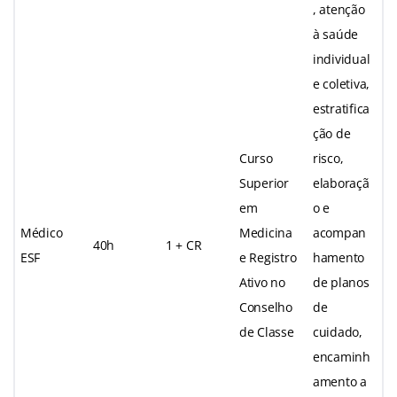
, atenção
à saúde
individual
e coletiva,
estratifica
ção de
Curso
risco,
Superior
elaboraçã
em
o e
Médico
Medicina
acompan
40h
1 + CR
ESF
e Registro
hamento
Ativo no
de planos
Conselho
de
de Classe
cuidado,
encaminh
amento a