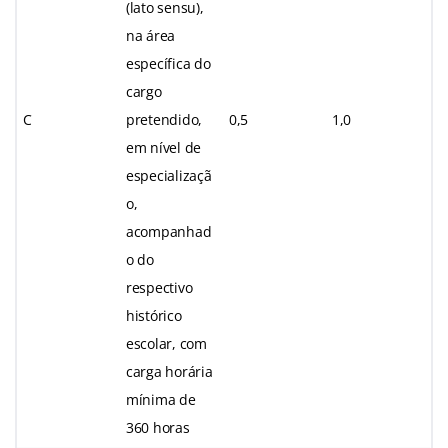
(lato sensu),
na área
específica do
cargo
C
pretendido,
0,5
1,0
em nível de
especializaçã
o,
acompanhad
o do
respectivo
histórico
escolar, com
carga horária
mínima de
360 horas