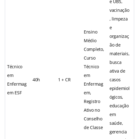
e UBS,
vacinação
, limpeza
e
Ensino
organizaç
Médio
ão de
Completo,
materiais,
Curso
busca
Técnico
Técnico
ativa de
em
em
40h
1 + CR
casos
Enfermag
Enfermag
epidemiol
em ESF
em,
ógicos,
Registro
educação
Ativo no
em
Conselho
saúde,
de Classe
gerencia