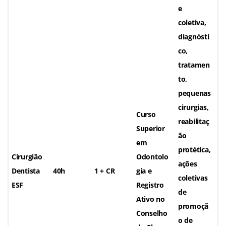
e
coletiva,
diagnósti
co,
tratamen
to,
pequenas
cirurgias,
Curso
reabilitaç
Superior
ão
em
protética,
Cirurgião
Odontolo
ações
Dentista
40h
1 + CR
gia e
coletivas
ESF
Registro
de
Ativo no
promoçã
Conselho
o de