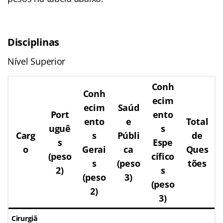
Disciplinas
Nível Superior
Conh
Conh
ecim
ecim
Saúd
Port
ento
ento
e
Total
uguê
s
Carg
s
Públi
de
s
Espe
o
Gerai
ca
Ques
(peso
cífico
s
(peso
tões
2)
s
(peso
3)
(peso
2)
3)
Cirurgiã