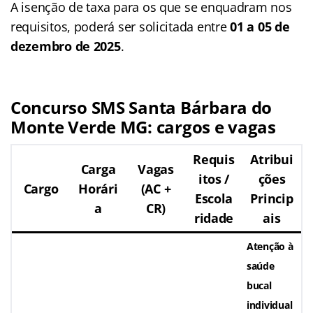
A isenção de taxa para os que se enquadram nos
requisitos, poderá ser solicitada entre
01 a 05 de
dezembro de 2025
.
Concurso SMS Santa Bárbara do
Monte Verde
MG
: cargos e vagas
Requis
Atribui
Carga
Vagas
itos /
ções
Cargo
Horári
(AC +
Escola
Princip
a
CR)
ridade
ais
Atenção à
saúde
bucal
individual