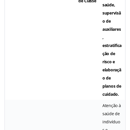
de Classe
saúde,
supervisã
o de
auxiliares
,
estratifica
ção de
risco e
elaboraçã
o de
planos de
cuidado.
Atenção à
saúde de
indivíduo
s e