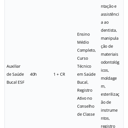
ntação e
assistênci
a ao
dentista,
Ensino
manipula
Médio
ção de
Completo,
materiais
Curso
odontológ
Auxiliar
Técnico
icos,
de Saúde
40h
1 + CR
em Saúde
moldage
Bucal ESF
Bucal,
m,
Registro
esterilizaç
Ativo no
ão de
Conselho
instrume
de Classe
ntos,
registro