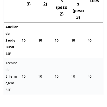
s
tões
3)
2)
s
(peso
(peso
2)
3)
Auxiliar
de
Saúde
10
10
10
10
40
Bucal
ESF
Técnico
de
Enferm
10
10
10
10
40
agem
ESF