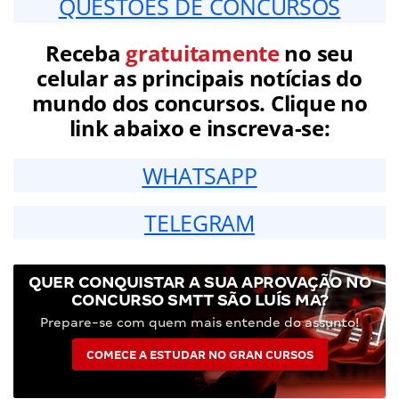
QUESTÕES DE CONCURSOS
Receba
gratuitamente
no seu
celular as principais notícias do
mundo dos concursos. Clique no
link abaixo e inscreva-se:
WHATSAPP
TELEGRAM
QUER CONQUISTAR A SUA APROVAÇÃO NO
CONCURSO SMTT SÃO LUÍS MA?
Prepare-se com quem mais entende do assunto!
COMECE A ESTUDAR NO GRAN CURSOS