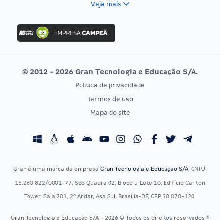
Veja mais
Concurso Nacional Unificado
FGV
Concurso Ibama
Idecan
Concurso MPU
Selecon
Editais publicados
Uniase
© 2012 - 2026 Gran Tecnologia e Educação S/A.
Vunesp
Política de privacidade
CONCURSOS POR PROFISSÃO
EXAME DE ORDEM
Termos de uso
Concursos Administrativos
OAB
Mapa do site
Concursos Educação
Prova OAB
Concursos Fiscais
Calendário OAB
Concursos Jurídicos
Questões OAB
Concursos Militares
Recursos OAB
Gran é uma marca da empresa
Gran Tecnologia e Educação S/A
, CNPJ:
Concursos Policiais
Exame de Ordem
18.260.822/0001-77, SBS Quadra 02, Bloco J, Lote 10, Edifício Carlton
Concursos Saúde
Tower, Sala 201, 2º Andar, Asa Sul, Brasília-DF, CEP 70.070-120.
Concursos Tribunais
Gran Tecnologia e Educação S/A - 2026 © Todos os direitos reservados ®