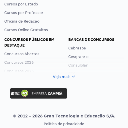
Cursos por Estado
Cursos por Professor
Oficina de Redação
Cursos Online Gratuitos
CONCURSOS PÚBLICOS EM
BANCAS DE CONCURSOS
DESTAQUE
Cebraspe
Concursos Abertos
Cesgranrio
Concursos 2026
Consulplan
Concursos 2025
FCC
Veja mais
Concurso Nacional Unificado
FGV
Concurso Ibama
Idecan
Concurso MPU
Selecon
Editais publicados
Uniase
© 2012 - 2026 Gran Tecnologia e Educação S/A.
Vunesp
Política de privacidade
CONCURSOS POR PROFISSÃO
EXAME DE ORDEM