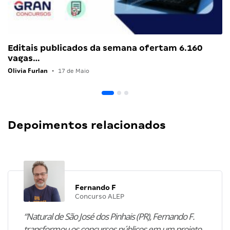
Editais publicados da semana ofertam 6.160
vagas…
Olivia Furlan
•
17 de Maio
Depoimentos relacionados
Fernando F
Concurso ALEP
“Natural de São José dos Pinhais (PR), Fernando F.
transformou os concursos públicos em um projeto