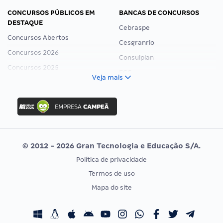
CONCURSOS PÚBLICOS EM
BANCAS DE CONCURSOS
DESTAQUE
Cebraspe
Concursos Abertos
Cesgranrio
Concursos 2026
Consulplan
Concursos 2025
FCC
Veja mais
Concurso Nacional Unificado
FGV
Concurso Ibama
Idecan
Concurso MPU
Selecon
Editais publicados
Uniase
© 2012 - 2026 Gran Tecnologia e Educação S/A.
Vunesp
Política de privacidade
CONCURSOS POR PROFISSÃO
EXAME DE ORDEM
Termos de uso
Concursos Administrativos
OAB
Mapa do site
Concursos Educação
Prova OAB
Concursos Fiscais
Calendário OAB