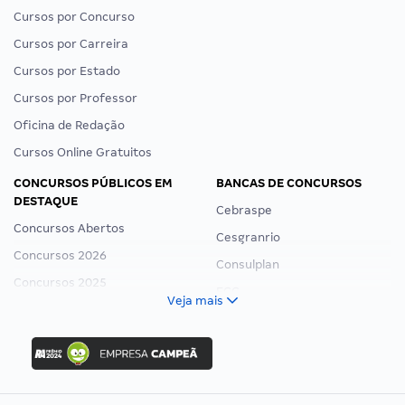
Cursos por Concurso
Cursos por Carreira
Cursos por Estado
Cursos por Professor
Oficina de Redação
Cursos Online Gratuitos
CONCURSOS PÚBLICOS EM
BANCAS DE CONCURSOS
DESTAQUE
Cebraspe
Concursos Abertos
Cesgranrio
Concursos 2026
Consulplan
Concursos 2025
FCC
Veja mais
Concurso Nacional Unificado
FGV
Concurso Ibama
Idecan
Concurso MPU
Selecon
Editais publicados
Uniase