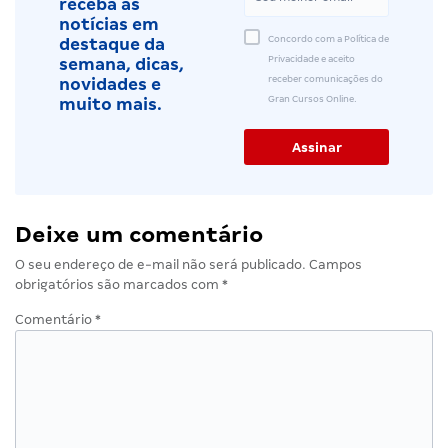
receba as
notícias em
Concordo com a Política de
destaque da
Privacidade e aceito
semana, dicas,
receber comunicações do
novidades e
Gran Cursos Online.
muito mais.
Deixe um comentário
O seu endereço de e-mail não será publicado.
Campos
obrigatórios são marcados com
*
Comentário
*