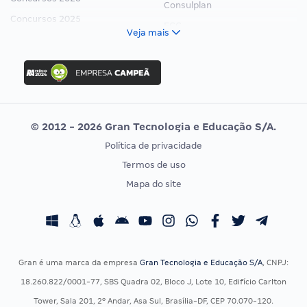
Consulplan
Concursos 2025
FCC
Veja mais
Concurso Nacional Unificado
FGV
Concurso Ibama
Idecan
Concurso MPU
Selecon
Editais publicados
Uniase
© 2012 - 2026 Gran Tecnologia e Educação S/A.
Vunesp
Política de privacidade
CONCURSOS POR PROFISSÃO
EXAME DE ORDEM
Termos de uso
Concursos Administrativos
OAB
Mapa do site
Concursos Educação
Prova OAB
Concursos Fiscais
Calendário OAB
Concursos Jurídicos
Questões OAB
Concursos Militares
Recursos OAB
Gran é uma marca da empresa
Gran Tecnologia e Educação S/A
, CNPJ:
Concursos Policiais
Exame de Ordem
18.260.822/0001-77, SBS Quadra 02, Bloco J, Lote 10, Edifício Carlton
Concursos Saúde
Tower, Sala 201, 2º Andar, Asa Sul, Brasília-DF, CEP 70.070-120.