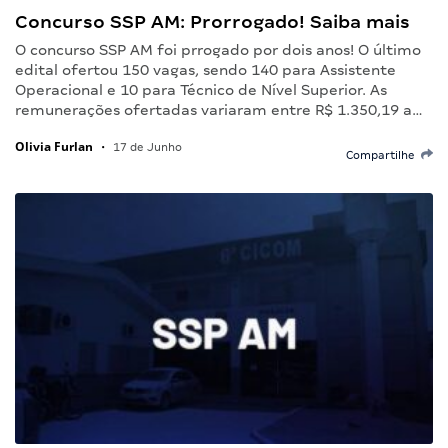
Concurso SSP AM: Prorrogado! Saiba mais
O concurso SSP AM foi prrogado por dois anos! O último
edital ofertou 150 vagas, sendo 140 para Assistente
Operacional e 10 para Técnico de Nível Superior. As
remunerações ofertadas variaram entre R$ 1.350,19 a…
Olivia Furlan
•
17 de Junho
Compartilhe