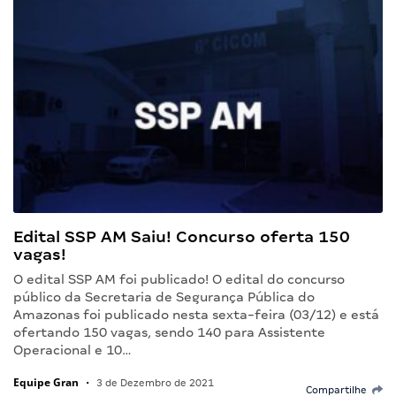
Edital SSP AM Saiu! Concurso oferta 150
vagas!
O edital SSP AM foi publicado! O edital do concurso
público da Secretaria de Segurança Pública do
Amazonas foi publicado nesta sexta-feira (03/12) e está
ofertando 150 vagas, sendo 140 para Assistente
Operacional e 10…
Equipe Gran
•
3 de Dezembro de 2021
Compartilhe