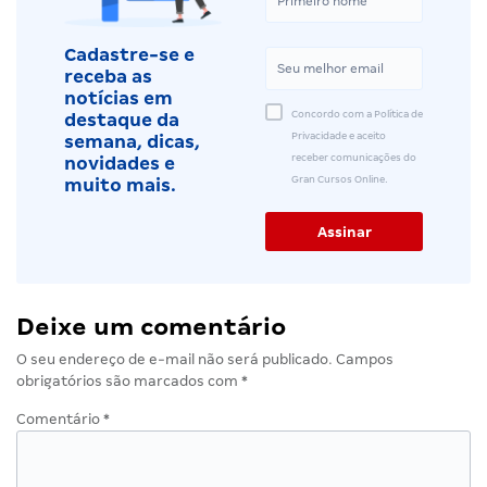
Cadastre-se e
receba as
notícias em
Concordo com a Política de
destaque da
Privacidade e aceito
semana, dicas,
receber comunicações do
novidades e
Gran Cursos Online.
muito mais.
Deixe um comentário
O seu endereço de e-mail não será publicado.
Campos
obrigatórios são marcados com
*
Comentário
*