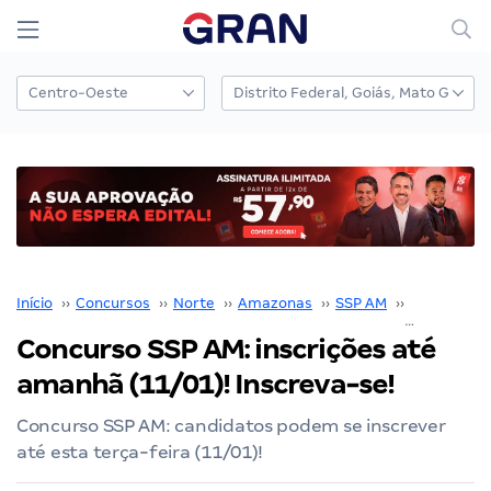
Início
››
Concursos
››
Norte
››
Amazonas
››
SSP AM
››
Concurso S
Concurso SSP AM: inscrições até
amanhã (11/01)! Inscreva-se!
Concurso SSP AM: candidatos podem se inscrever
até esta terça-feira (11/01)!