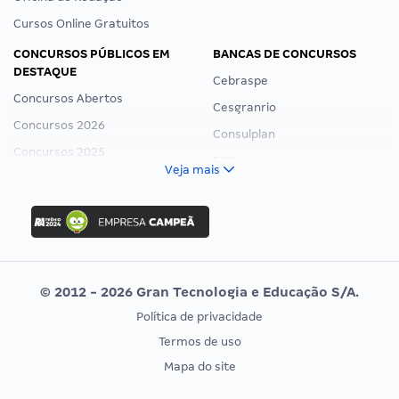
Cursos Online Gratuitos
CONCURSOS PÚBLICOS EM
BANCAS DE CONCURSOS
DESTAQUE
Cebraspe
Concursos Abertos
Cesgranrio
Concursos 2026
Consulplan
Concursos 2025
FCC
Veja mais
Concurso Nacional Unificado
FGV
Concurso Ibama
Idecan
Concurso MPU
Selecon
Editais publicados
Uniase
© 2012 - 2026 Gran Tecnologia e Educação S/A.
Vunesp
Política de privacidade
CONCURSOS POR PROFISSÃO
EXAME DE ORDEM
Termos de uso
Concursos Administrativos
OAB
Mapa do site
Concursos Educação
Prova OAB