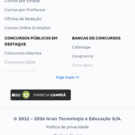
Cursos por Estado
Cursos por Professor
Oficina de Redação
Cursos Online Gratuitos
CONCURSOS PÚBLICOS EM
BANCAS DE CONCURSOS
DESTAQUE
Cebraspe
Concursos Abertos
Cesgranrio
Concursos 2026
Consulplan
Concursos 2025
FCC
Veja mais
Concurso Nacional Unificado
FGV
Concurso Ibama
Idecan
Concurso MPU
Selecon
Editais publicados
Uniase
© 2012 - 2026 Gran Tecnologia e Educação S/A.
Vunesp
Política de privacidade
CONCURSOS POR PROFISSÃO
EXAME DE ORDEM