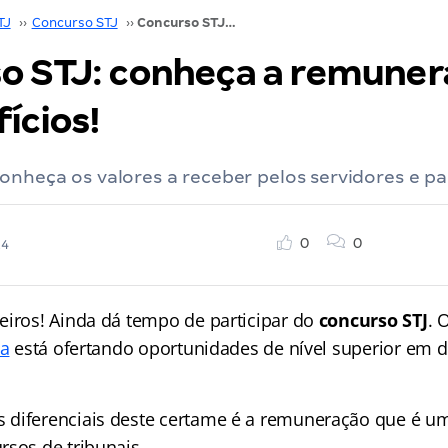
TJ
››
Concurso STJ
››
Concurso STJ: conheça a remuneração e os benefícios!
o STJ: conheça a remuner
ícios!
onheça os valores a receber pelos servidores e par
0
0
24
eiros! Ainda dá tempo de participar do
concurso STJ
. 
ça
está ofertando oportunidades de nível superior em d
 diferenciais deste certame é a remuneração que é u
rsos de tribunais.