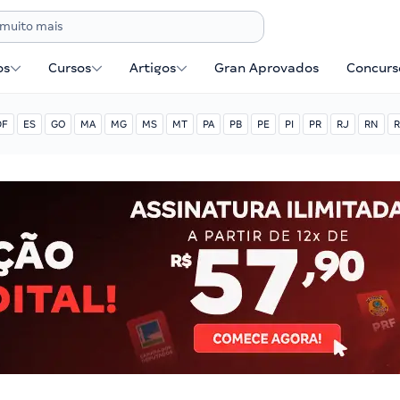
os
Cursos
Artigos
Gran Aprovados
Concurse
DF
ES
GO
MA
MG
MS
MT
PA
PB
PE
PI
PR
RJ
RN
R