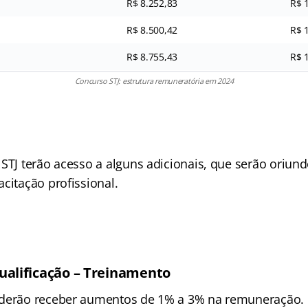
R$ 8.252,83
R$ 
R$ 8.500,42
R$ 
R$ 8.755,43
R$ 
Concurso STJ: estrutura remuneratória em 2024
 STJ terão acesso a alguns adicionais, que serão oriun
citação profissional.
ualificação – Treinamento
derão receber aumentos de 1% a 3% na remuneração. 