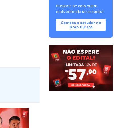
Prepare-se com quem
mais entende do assunto!
Comece a estudar no
Gran Cursos