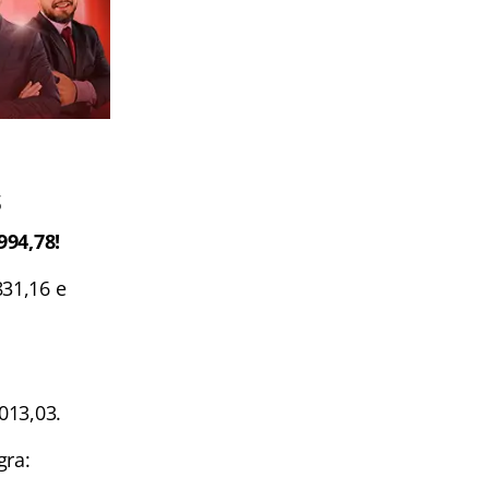
s
994,78!
31,16 e
013,03.
gra: