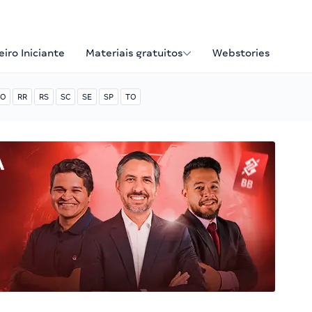
iro Iniciante
Materiais gratuitos
Webstories
O
RR
RS
SC
SE
SP
TO