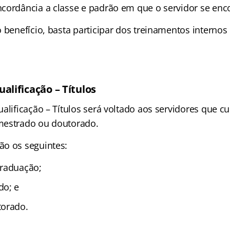
cordância a classe e padrão em que o servidor se enco
 benefício, basta participar dos treinamentos internos
alificação – Títulos
alificação – Títulos será voltado aos servidores que 
mestrado ou doutorado.
o os seguintes:
graduação;
do; e
torado.