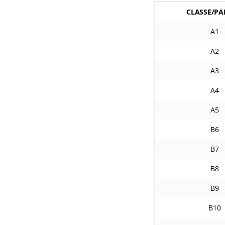
CLASSE/P
A1
A2
A3
A4
A5
B6
B7
B8
B9
B10