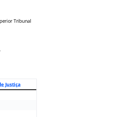
erior Tribunal
.
de Justiça