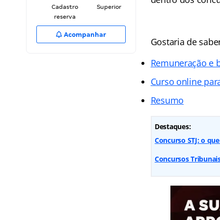
Cadastro
Superior
reserva
Acompanhar
Gostaria de saber
Remuneração e b
Curso online par
Resumo
Destaques:
Concurso STJ: o que 
Concursos Tribunais