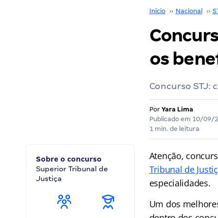
Início
››
Nacional
››
S
Concurs
os benef
Concurso STJ: c
Por
Yara Lima
Publicado em
10/09/
1 min. de leitura
Atenção, concurs
Sobre o concurso
Tribunal de Justi
Superior Tribunal de
Justiça
especialidades.
Um dos melhores
dentro dos concu