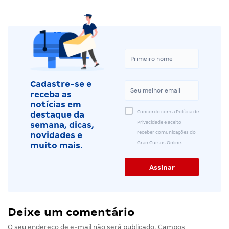
Cadastre-se e
receba as
notícias em
Concordo com a Política de
destaque da
Privacidade e aceito
semana, dicas,
receber comunicações do
novidades e
Gran Cursos Online.
muito mais.
Deixe um comentário
O seu endereço de e-mail não será publicado.
Campos