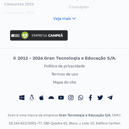
Concursos 2026
Consulplan
Concursos 2025
FCC
Veja mais
Concurso Nacional Unificado
FGV
Concurso Ibama
Idecan
Concurso MPU
Selecon
Editais publicados
Uniase
© 2012 - 2026 Gran Tecnologia e Educação S/A.
Vunesp
Política de privacidade
CONCURSOS POR PROFISSÃO
EXAME DE ORDEM
Termos de uso
Concursos Administrativos
OAB
Mapa do site
Concursos Educação
Prova OAB
Concursos Fiscais
Calendário OAB
Concursos Jurídicos
Questões OAB
Concursos Militares
Recursos OAB
Gran é uma marca da empresa
Gran Tecnologia e Educação S/A
, CNPJ:
Concursos Policiais
Exame de Ordem
18.260.822/0001-77, SBS Quadra 02, Bloco J, Lote 10, Edifício Carlton