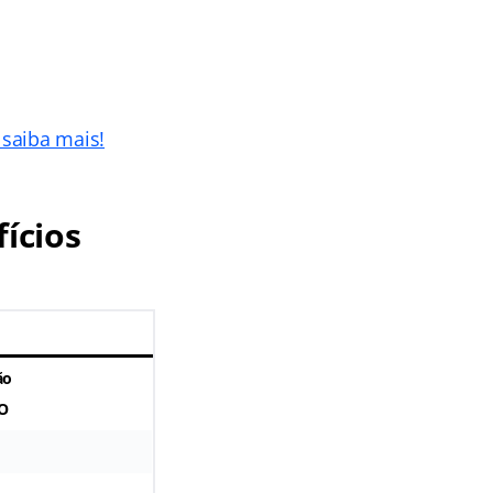
 saiba mais!
ícios
ão
O