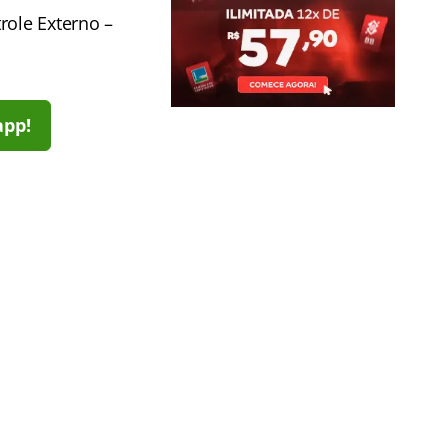
role Externo –
app!