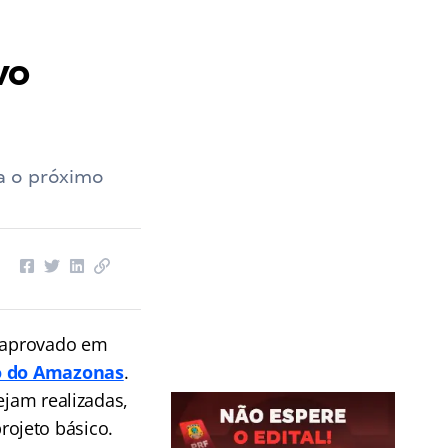
vo
a o próximo
 e aprovado em
do do Amazonas
.
ejam realizadas,
ojeto básico.