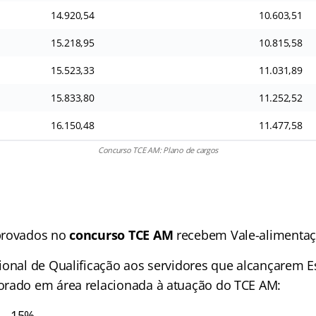
14.920,54
10.603,51
15.218,95
10.815,58
15.523,33
11.031,89
15.833,80
11.252,52
16.150,48
11.477,58
Concurso TCE AM: Plano de cargos
provados no
concurso TCE AM
recebem Vale-alimentaç
ional de Qualificação aos servidores que alcançarem E
orado em área relacionada à atuação do TCE AM:
r – 15%