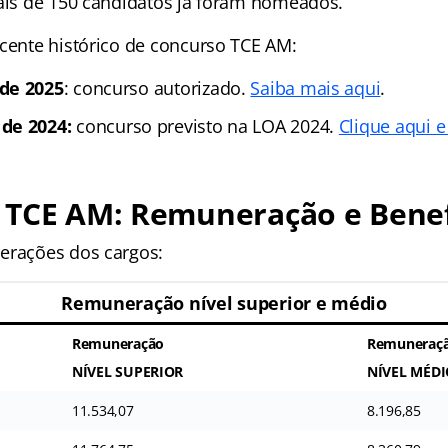
Mais de 150 candidatos já foram nomeados.
ecente histórico de concurso TCE AM:
de 2025
: concurso autorizado.
Saiba mais aqui
.
de 2024:
concurso previsto na LOA 2024.
Clique aqui e
 TCE AM: Remuneração e Benef
erações dos cargos:
Remuneração nível superior e médio
Remuneração
Remuneraç
NÍVEL SUPERIOR
NÍVEL MÉDI
11.534,07
8.196,85