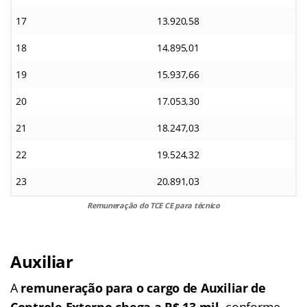
17
13.920,58
18
14.895,01
19
15.937,66
20
17.053,30
21
18.247,03
22
19.524,32
23
20.891,03
Remuneração do TCE CE para técnico
Auxiliar
A
remuneração para o cargo de Auxiliar de
Controle Externo chega a R$ 13 mil
, conforme