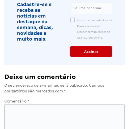
Cadastre-se e
receba as
notícias em
Concordo com a Política de
destaque da
Privacidade e aceito
semana, dicas,
receber comunicações do
novidades e
Gran Cursos Online.
muito mais.
Deixe um comentário
O seu endereço de e-mail não será publicado.
Campos
obrigatórios são marcados com
*
Comentário
*