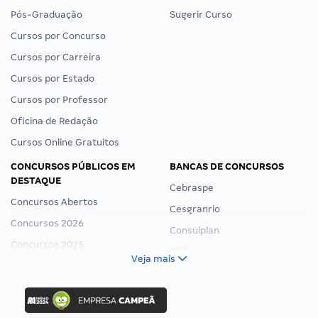
Pós-Graduação
Sugerir Curso
Cursos por Concurso
Cursos por Carreira
Cursos por Estado
Cursos por Professor
Oficina de Redação
Cursos Online Gratuitos
CONCURSOS PÚBLICOS EM
BANCAS DE CONCURSOS
DESTAQUE
Cebraspe
Concursos Abertos
Cesgranrio
Concursos 2026
Consulplan
Concursos 2025
FCC
Veja mais
Concurso Nacional Unificado
FGV
Concurso Ibama
Idecan
Concurso MPU
Selecon