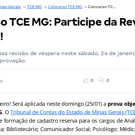
inas Gerais
››
TCE MG
››
Concurso TCE MG
››
Concurso TCE MG: Participe da Revisão de Véspera!
o TCE MG: Participe da Re
!
ssa revisão de véspera neste sábado, 24 de janeir
aprovação.
0
0
26
eiro! Será aplicada neste domingo (25/01) a
prova obje
G
. O
Tribunal de Contas do Estado de Minas Gerais (TC
e formação de cadastro reserva para os cargos de Anal
ta; Bibliotecário; Comunicador Social; Psicólogo; Médic