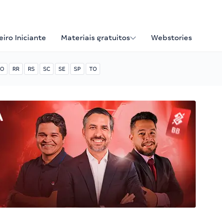
iro Iniciante
Materiais gratuitos
Webstories
O
RR
RS
SC
SE
SP
TO