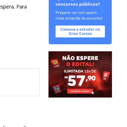
concursos públicos?
éspera. Para
Prepare-se com quem
mais entende do assunto!
Comece a estudar no
Gran Cursos