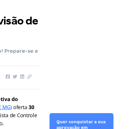
visão de
o! Prepare-se e
tiva
do
E MG)
oferta
30
ista de Controle
Quer conquistar a sua
o.
aprovação em