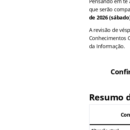
Pensando em te a
que serão compa
de 2026 (sábado)
A revisão de vés
Conhecimentos C
da Informação.
Confi
Resumo d
Con