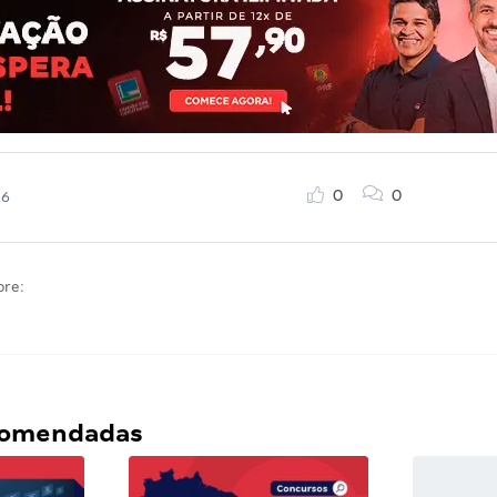
0
0
26
bre:
ecomendadas