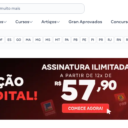
os
Cursos
Artigos
Gran Aprovados
Concurse
DF
ES
GO
MA
MG
MS
MT
PA
PB
PE
PI
PR
RJ
RN
R