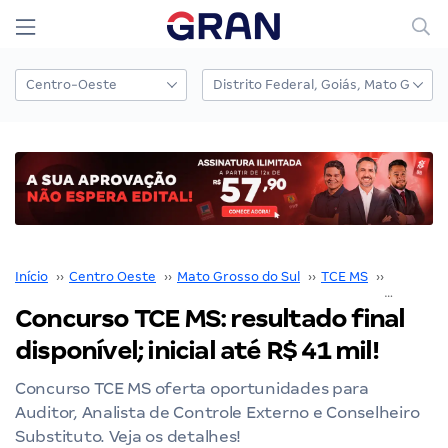
Início
››
Centro Oeste
››
Mato Grosso do Sul
››
TCE MS
››
Concurs
Concurso TCE MS: resultado final
disponível; inicial até R$ 41 mil!
Concurso TCE MS oferta oportunidades para
Auditor, Analista de Controle Externo e Conselheiro
Substituto. Veja os detalhes!