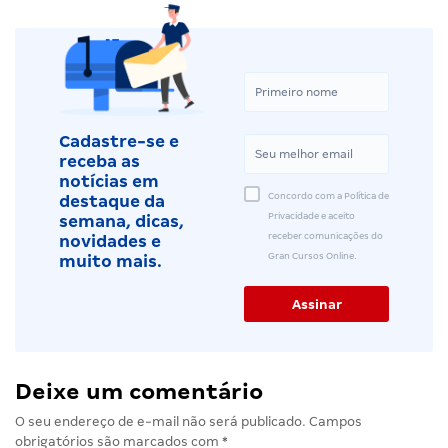
Cadastre-se e
receba as
notícias em
Concordo com a Política de
destaque da
Privacidade e aceito
semana, dicas,
receber comunicações do
novidades e
Gran Cursos Online.
muito mais.
Deixe um comentário
O seu endereço de e-mail não será publicado.
Campos
obrigatórios são marcados com
*