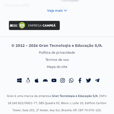
Consulplan
Concursos 2025
FCC
Veja mais
Concurso Nacional Unificado
FGV
Concurso Ibama
Idecan
Concurso MPU
Selecon
Editais publicados
Uniase
© 2012 - 2026 Gran Tecnologia e Educação S/A.
Vunesp
Política de privacidade
CONCURSOS POR PROFISSÃO
EXAME DE ORDEM
Termos de uso
Concursos Administrativos
OAB
Mapa do site
Concursos Educação
Prova OAB
Concursos Fiscais
Calendário OAB
Concursos Jurídicos
Questões OAB
Concursos Militares
Recursos OAB
Gran é uma marca da empresa
Gran Tecnologia e Educação S/A
, CNPJ:
Concursos Policiais
Exame de Ordem
18.260.822/0001-77, SBS Quadra 02, Bloco J, Lote 10, Edifício Carlton
Concursos Saúde
Tower, Sala 201, 2º Andar, Asa Sul, Brasília-DF, CEP 70.070-120.