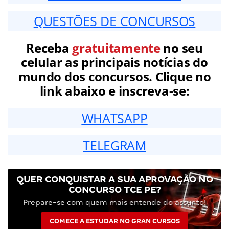
QUESTÕES DE CONCURSOS
Receba
gratuitamente
no seu
celular as principais notícias do
mundo dos concursos. Clique no
link abaixo e inscreva-se:
WHATSAPP
TELEGRAM
QUER CONQUISTAR A SUA APROVAÇÃO NO
CONCURSO TCE PE?
Prepare-se com quem mais entende do assunto!
COMECE A ESTUDAR NO GRAN CURSOS