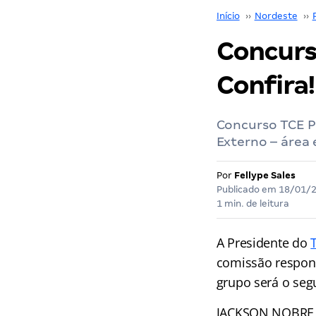
Início
››
Nordeste
››
Concurs
Confira!
Concurso TCE PI
Externo – área 
Por
Fellype Sales
Publicado em
18/01/
1 min. de leitura
A Presidente do
comissão respon
grupo será o seg
JACKSON NOBRE 