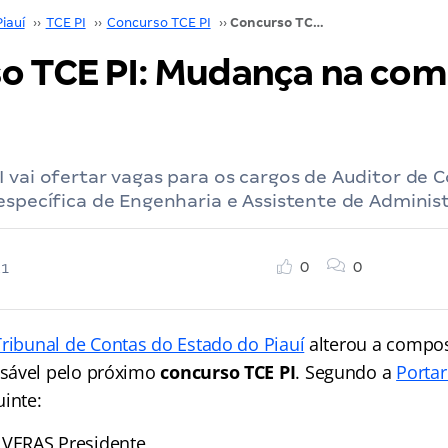
Piauí
››
TCE PI
››
Concurso TCE PI
››
Concurso TCE PI: Mudança na comissão! Confira!
o TCE PI: Mudança na com
 vai ofertar vagas para os cargos de Auditor de 
específica de Engenharia e Assistente de Adminis
0
0
21
Tribunal de Contas do Estado do Piauí
alterou a compo
sável pelo próximo
concurso TCE PI
. Segundo a
Portar
uinte:
VERAS Presidente