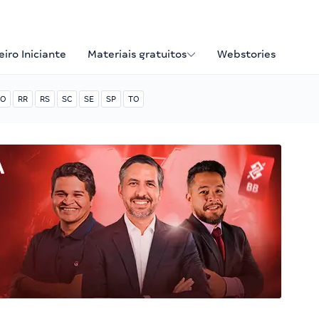
iro Iniciante
Materiais gratuitos
Webstories
O
RR
RS
SC
SE
SP
TO