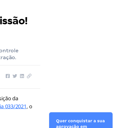
issão!
Controle
tração.
sição da
ia 033/2021
, o
Quer conquistar a sua
aprovação em