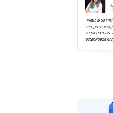
S
C
“Natural de Frei 
sempre enxergo
caminho mais se
estabilidade pro