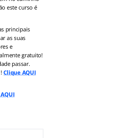
tão este curso é
s principais
ar as suas
res e
almente gratuito!
dade passar.
l!
Clique AQUI
o AQUI