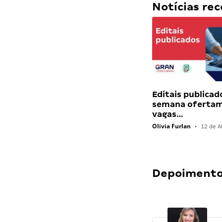
Notícias r
Editais publicad
semana ofertam
vagas…
Olivia Furlan
•
12 de Ab
Depoimentos