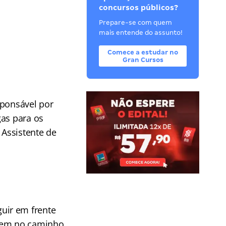
concursos públicos?
Prepare-se com quem
mais entende do assunto!
Comece a estudar no
Gran Cursos
sponsável por
gas para os
 Assistente de
uir em frente
cem no caminho