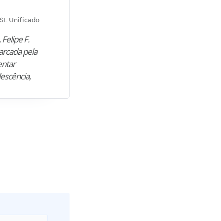
Diana M.
SE Unificado
Concurso SEPLAG CE
 Felipe F.
“Natural de Juazeiro do Norte (CE),
arcada pela
M. encontrou nos estudos o cami
entar
para construir uma nova fase da vi
lescência,
profissional. Após…”