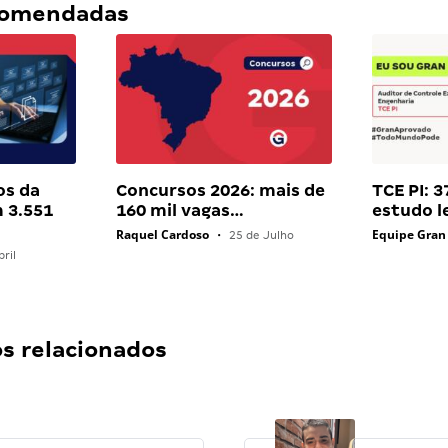
ecomendadas
os da
Concursos 2026: mais de
TCE PI: 
 3.551
160 mil vagas…
estudo 
Raquel Cardoso
Equipe Gran
•
25 de Julho
ril
 relacionados