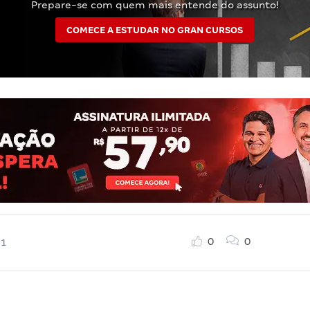
Prepare-se com quem mais entende do assunto!
COMECE A ESTUDAR NO GRAN CURSOS
0
0
21