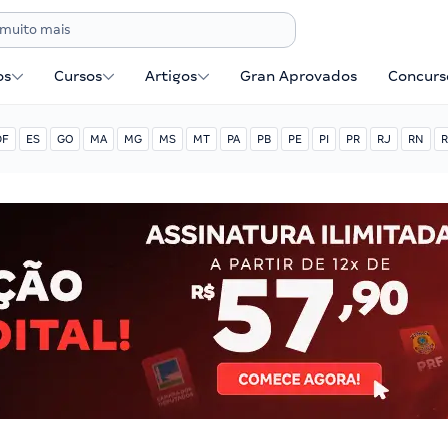
os
Cursos
Artigos
Gran Aprovados
Concurse
DF
ES
GO
MA
MG
MS
MT
PA
PB
PE
PI
PR
RJ
RN
R