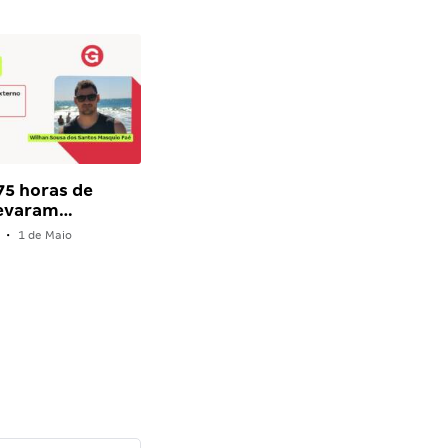
375 horas de
levaram…
•
1 de Maio