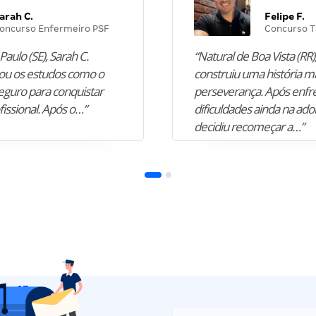
arah C.
Felipe F.
oncurso Enfermeiro PSF
Concurso T
Paulo (SE), Sarah C.
“Natural de Boa Vista (RR),
u os estudos como o
construiu uma história m
guro para conquistar
perseverança. Após enfr
fissional. Após o…”
dificuldades ainda na ado
decidiu recomeçar a…”