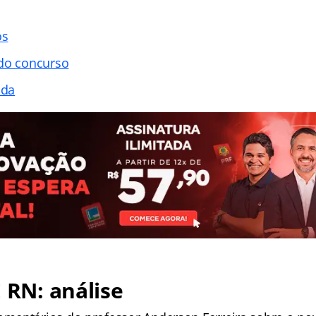
os
 do concurso
ada
E RN: análise