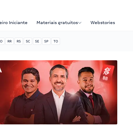
iro Iniciante
Materiais gratuitos
Webstories
O
RR
RS
SC
SE
SP
TO