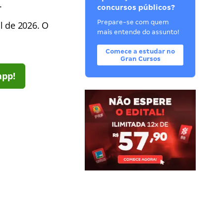
.
concursos públicos?
Prepare-se com quem
l de 2026. O
mais entende do assunto!
Comece a estudar no
Gran Cursos
app!