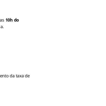
das
10h do
ia.
ento da taxa de