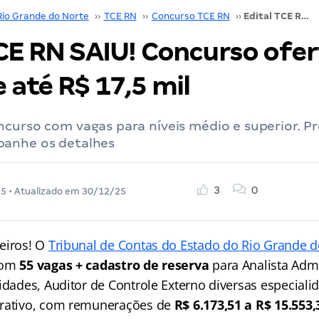
Rio Grande do Norte
››
TCE RN
››
Concurso TCE RN
››
Edital TCE RN SAIU! Concurso oferta 55 vagas de até R$ 17,5 mil
TCE RN SAIU! Concurso ofer
 até R$ 17,5 mil
curso com vagas para níveis médio e superior. Pr
anhe os detalhes
3
0
25
• Atualizado em
30/12/25
eiros! O
Tribunal de Contas do Estado do Rio Grande d
com
55 vagas + cadastro de reserva
para Analista Adm
idades, Auditor de Controle Externo diversas especiali
trativo, com remunerações de
R$ 6.173,51 a R$ 15.553,