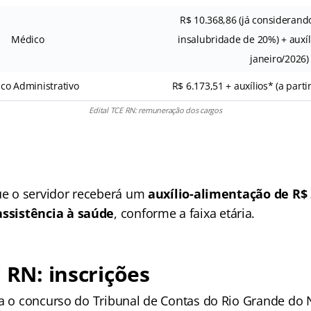
R$ 10.368,86 (já considerand
Médico
insalubridade de 20%) + auxíli
janeiro/2026)
co Administrativo
R$ 6.173,51 + auxílios* (a parti
Edital TCE RN: remuneração dos cargos
que o servidor receberá um
auxílio-alimentação de R$ 
assistência à saúde
, conforme a faixa etária.
E RN: inscrições
ra o concurso do Tribunal de Contas do Rio Grande do 