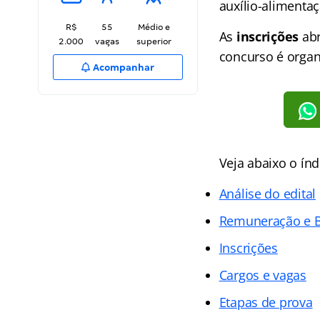
auxílio-alimenta
R$
55
Médio e
As
inscrições
abr
2.000
vagas
superior
concurso é orga
Acompanhar
Veja abaixo o
índ
Análise do edital
Remuneração e B
Inscrições
Cargos e vagas
Etapas de prova