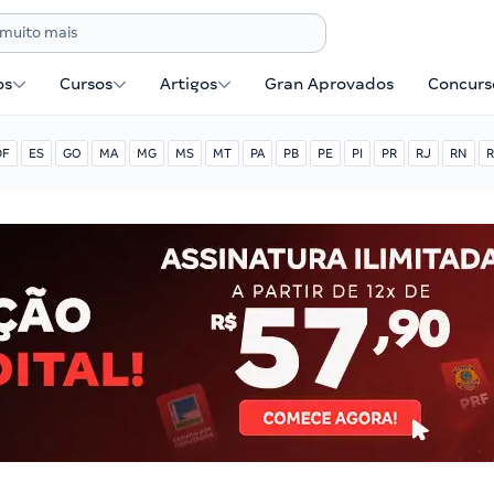
os
Cursos
Artigos
Gran Aprovados
Concurse
DF
ES
GO
MA
MG
MS
MT
PA
PB
PE
PI
PR
RJ
RN
R