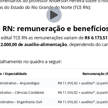
entários do professor Anderson Ferreira sobre o nov
as do Estado do Rio Grande do Norte (TCE RN):
E RN: remuneração e benefício
 edital TCE RN as remunerações variam de
R$ 6.173,51
 2.000,00 de auxílio-alimentação
, dependendo do car
alhamento no quadro a seguir:
o / Especialidade
Remuneração (
inistrativo – Arquivologia
R$ 11.016,92 + auxílios*. (a part
strativo – Ciências Contábeis
R$ 11.016,92 + auxílios*. (a part
istrativo – Engenharia Civil
R$ 11.016,92 + auxílios*. (a part