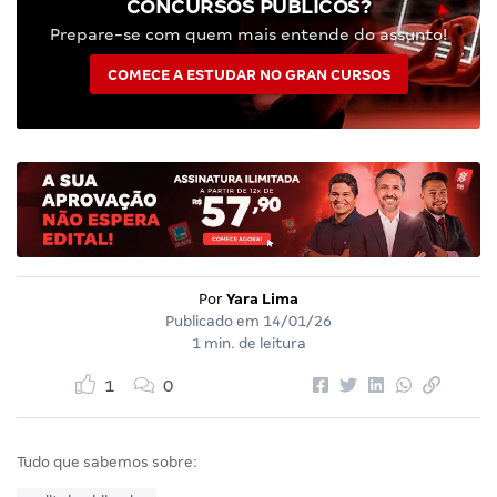
CONCURSOS PÚBLICOS?
Prepare-se com quem mais entende do assunto!
COMECE A ESTUDAR NO GRAN CURSOS
Por
Yara Lima
Publicado em
14/01/26
1 min. de leitura
1
0
Tudo que sabemos sobre: