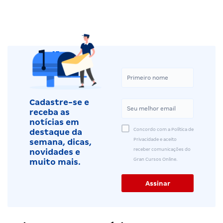
Cadastre-se e
receba as
notícias em
Concordo com a Política de
destaque da
Privacidade e aceito
semana, dicas,
receber comunicações do
novidades e
Gran Cursos Online.
muito mais.