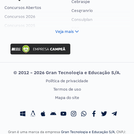
Cebraspe
Concursos Abertos
Cesgranrio
Concursos 2026
Consulplan
Concursos 2025
FCC
Veja mais
Concurso Nacional Unificado
FGV
Concurso Ibama
Idecan
Concurso MPU
Selecon
Editais publicados
Uniase
© 2012 - 2026 Gran Tecnologia e Educação S/A.
Vunesp
Política de privacidade
CONCURSOS POR PROFISSÃO
EXAME DE ORDEM
Termos de uso
Concursos Administrativos
OAB
Mapa do site
Concursos Educação
Prova OAB
Concursos Fiscais
Calendário OAB
Concursos Jurídicos
Questões OAB
Concursos Militares
Recursos OAB
Gran é uma marca da empresa
Gran Tecnologia e Educação S/A
, CNPJ: