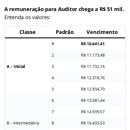
A remuneração para Auditor chega a R$ 51 mil.
Entenda os valores:
Classe
Padrão
Vencimento
1
R$ 10.641,41
2
R$ 11.173,48
A – Inicial
3
R$ 11.732,16
4
R$ 12.318,76
5
R$ 12.934,70
6
R$ 13.581,44
7
R$ 14.939,57
B – Intermediária
8
R$ 16.433,53