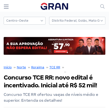
Início
››
Norte
››
Roraima
››
TCE RR
››
Concurso TCE RR
››
Concurso TCE RR: novo edital é
incentivado. Inicial até R$ 52 mil!
Concurso TCE RR ofertou vagas de níveis médio e
superior. Entenda os detalhes!