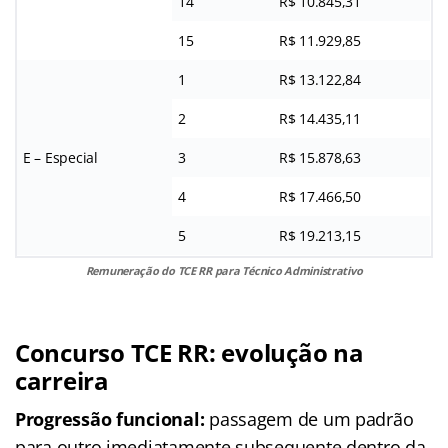
14
R$ 10.845,31
15
R$ 11.929,85
1
R$ 13.122,84
2
R$ 14.435,11
E – Especial
3
R$ 15.878,63
4
R$ 17.466,50
5
R$ 19.213,15
Remuneração do TCE RR para Técnico Administrativo
Concurso TCE RR: evolução na
carreira
Progressão funcional:
passagem de um padrão
para outro imediatamente subsequente dentro da