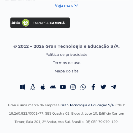
FCC
Veja mais
Concurso Nacional Unificado
FGV
Concurso Ibama
Idecan
Concurso MPU
Selecon
Editais publicados
Uniase
© 2012 - 2026 Gran Tecnologia e Educação S/A.
Vunesp
Política de privacidade
CONCURSOS POR PROFISSÃO
EXAME DE ORDEM
Termos de uso
Concursos Administrativos
OAB
Mapa do site
Concursos Educação
Prova OAB
Concursos Fiscais
Calendário OAB
Concursos Jurídicos
Questões OAB
Concursos Militares
Recursos OAB
Gran é uma marca da empresa
Gran Tecnologia e Educação S/A
, CNPJ:
Concursos Policiais
Exame de Ordem
18.260.822/0001-77, SBS Quadra 02, Bloco J, Lote 10, Edifício Carlton
Concursos Saúde
Tower, Sala 201, 2º Andar, Asa Sul, Brasília-DF, CEP 70.070-120.
Concursos Tribunais