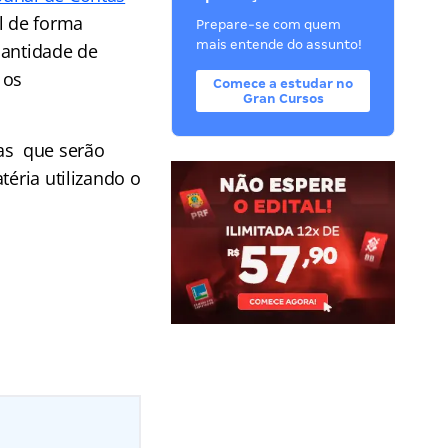
l de forma
Prepare-se com quem
mais entende do assunto!
uantidade de
 os
Comece a estudar no
Gran Cursos
vas que serão
téria utilizando o