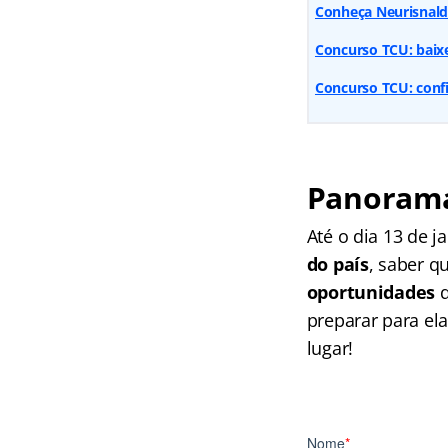
Conheça Neurisnal
Concurso TCU: baix
Concurso TCU: confi
Panorama
Até o dia 13 de j
do país
, saber q
oportunidades
q
preparar para el
lugar!