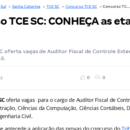
Sul
››
Santa Catarina
››
TCE SC
››
Concurso TCE SC
››
Concurso TCE SC: CONHEÇA as etapas de provas
o TCE SC: CONHEÇA as et
 oferta vagas de Auditor Fiscal de Controle Extern
65.
0
0
22
 SC
oferta vagas para o cargo de Auditor Fiscal de Contr
tração, Ciências da Computação, Ciências Contábeis, Di
enharia Civil.
e antecede a aplicação das provas do concurso do
Tri