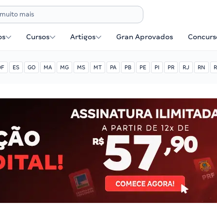
os
Cursos
Artigos
Gran Aprovados
Concurse
DF
ES
GO
MA
MG
MS
MT
PA
PB
PE
PI
PR
RJ
RN
R