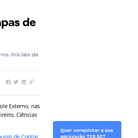
apas de
o. Iniciais de
ole Externo, nas
reito, Ciências
Quer conquistar a sua
bunal de Contas
aprovação TCE SC?