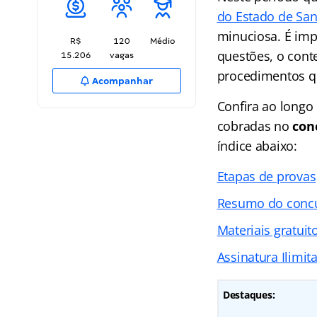
do Estado de San
minuciosa. É imp
R$
120
Médio
questões, o cont
15.206
vagas
procedimentos qu
Acompanhar
Confira ao longo
cobradas no
con
índice abaixo:
Etapas de provas
Resumo do concu
Materiais gratuit
Assinatura Ilimit
Destaques: