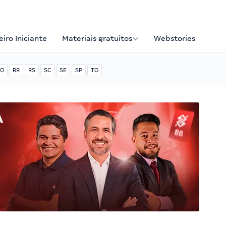
iro Iniciante
Materiais gratuitos
Webstories
O
RR
RS
SC
SE
SP
TO