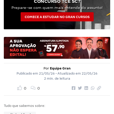
CONCURSO TCE SC?
Prepare-se com quem mais entende do assunto!
COMECE A ESTUDAR NO GRAN CURSOS
Por
Equipe Gran
Publicado em
21/05/26
• Atualizado em
22/05/26
2 min. de leitura
0
0
Tudo que sabemos sobre: