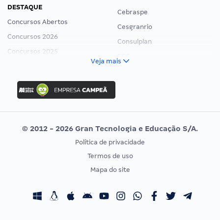
DESTAQUE
Cebraspe
Concursos Abertos
Cesgranrio
Concursos 2026
Consulplan
Concursos 2025
FCC
Veja mais
Concurso Nacional Unificado
FGV
Concurso Ibama
Idecan
Concurso MPU
Selecon
Editais publicados
Uniase
© 2012 - 2026 Gran Tecnologia e Educação S/A.
Vunesp
Política de privacidade
CONCURSOS POR PROFISSÃO
EXAME DE ORDEM
Termos de uso
Concursos Administrativos
OAB
Mapa do site
Concursos Educação
Prova OAB
Concursos Fiscais
Calendário OAB
Concursos Jurídicos
Questões OAB