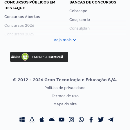
CONCURSOS PÚBLICOS EM
BANCAS DE CONCURSOS
DESTAQUE
Cebraspe
Concursos Abertos
Cesgranrio
Concursos 2026
Consulplan
Concursos 2025
FCC
Veja mais
Concurso Nacional Unificado
FGV
Concurso Ibama
Idecan
Concurso MPU
Selecon
Editais publicados
Uniase
© 2012 - 2026 Gran Tecnologia e Educação S/A.
Vunesp
Política de privacidade
CONCURSOS POR PROFISSÃO
EXAME DE ORDEM
Termos de uso
Concursos Administrativos
OAB
Mapa do site
Concursos Educação
Prova OAB
Concursos Fiscais
Calendário OAB
Concursos Jurídicos
Questões OAB