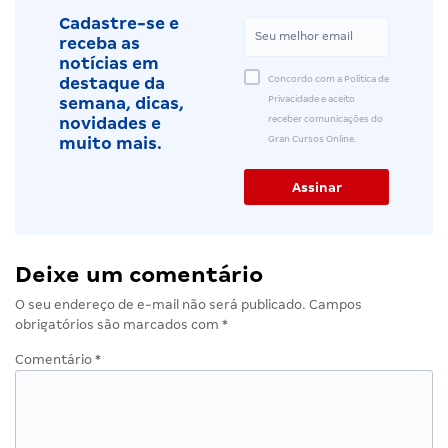
Cadastre-se e
receba as
notícias em
Concordo com a Política de
destaque da
Privacidade e aceito
semana, dicas,
receber comunicações do
novidades e
Gran Cursos Online.
muito mais.
Deixe um comentário
O seu endereço de e-mail não será publicado.
Campos
obrigatórios são marcados com
*
Comentário
*