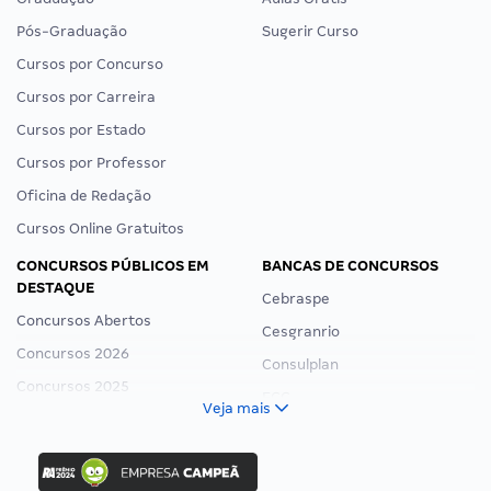
Pós-Graduação
Sugerir Curso
Cursos por Concurso
Cursos por Carreira
Cursos por Estado
Cursos por Professor
Oficina de Redação
Cursos Online Gratuitos
CONCURSOS PÚBLICOS EM
BANCAS DE CONCURSOS
DESTAQUE
Cebraspe
Concursos Abertos
Cesgranrio
Concursos 2026
Consulplan
Concursos 2025
FCC
Veja mais
Concurso Nacional Unificado
FGV
Concurso Ibama
Idecan
Concurso MPU