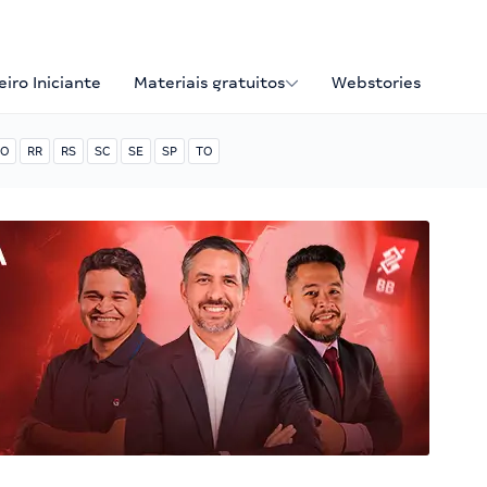
iro Iniciante
Materiais gratuitos
Webstories
O
RR
RS
SC
SE
SP
TO