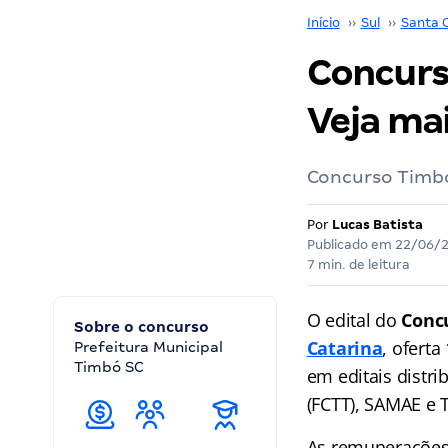
Início
››
Sul
››
Santa 
Concurs
Veja ma
Concurso Timbó 
Por
Lucas Batista
Publicado em
22/06/
7 min. de leitura
O edital do
Conc
Sobre o concurso
Catarina
, ofert
Prefeitura Municipal
Timbó SC
em editais distr
(FCTT), SAMAE e
As remunerações