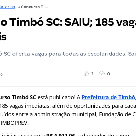
Catarina
››
Concurso Timbó SC: SAIU; 185 vagas + CR! Veja mais
o Timbó SC: SAIU; 185 vag
is
SC oferta vagas para todas as escolaridades. Sa
1
0
26
urso Timbó SC
está publicado! A
Prefeitura de Timbó
a 185 vagas imediatas, além de oportunidades para cada
ibuídos entre a administração municipal, Fundação de C
 TIMBOPREV.
 iniciais chegam a
R$ 6.911,06,
a depender do cargo.