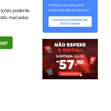
Prepare-se com quem
crições poderão
mais entende do assunto!
 estão marcadas
Comece a estudar no
Gran Cursos
app!