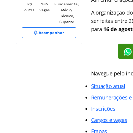
R$
185
Fundamental,
6.911
vagas
Médio,
A organização do
Técnico,
ser feitas entre 
Superior
para
16 de agost
Acompanhar
Navegue pelo índ
Situação atual
Remunerações e 
Inscrições
Cargos e vagas
Etapas