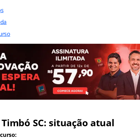
os
ada
urso
Timbó SC: situação atual
curso: