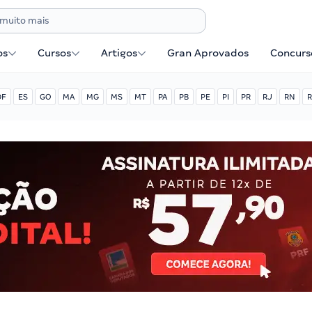
os
Cursos
Artigos
Gran Aprovados
Concurse
DF
ES
GO
MA
MG
MS
MT
PA
PB
PE
PI
PR
RJ
RN
R