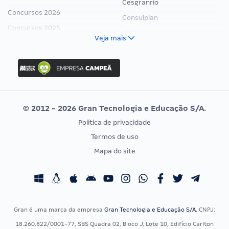
Cesgranrio
Concursos 2026
Consulplan
Concursos 2025
FCC
Veja mais
Concurso Nacional Unificado
FGV
Concurso Ibama
Idecan
Concurso MPU
Selecon
Editais publicados
Uniase
© 2012 - 2026 Gran Tecnologia e Educação S/A.
Vunesp
Política de privacidade
CONCURSOS POR PROFISSÃO
EXAME DE ORDEM
Termos de uso
Concursos Administrativos
OAB
Mapa do site
Concursos Educação
Prova OAB
Concursos Fiscais
Calendário OAB
Concursos Jurídicos
Questões OAB
Concursos Militares
Recursos OAB
Gran é uma marca da empresa
Gran Tecnologia e Educação S/A
, CNPJ:
Concursos Policiais
Exame de Ordem
18.260.822/0001-77, SBS Quadra 02, Bloco J, Lote 10, Edifício Carlton