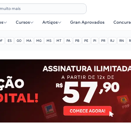
os
Cursos
Artigos
Gran Aprovados
Concurse
DF
ES
GO
MA
MG
MS
MT
PA
PB
PE
PI
PR
RJ
RN
R