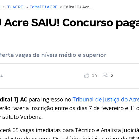
e
››
TJ ACRE
››
Edital TJ ACRE
››
Edital TJ Acre SAIU! Concurso paga R$ 7,5 mil
J Acre SAIU! Concurso paga
oferta vagas de níveis médio e superior
14
2
24
dital TJ AC
para ingresso no
Tribunal de Justiça do Acr
rão fazer a inscrição entre os dias 7 de fevereiro e 1º
Instituto Verbena.
erá 65 vagas imediatas para Técnico e Analista Judiciá
cadastro de reserva. Os salários iniciais variam de R$ 