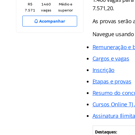
R$
1460
Médio e
7.571,20.
7.571
vagas
superior
As provas serão 
Acompanhar
Navegue usando o
Remuneração e b
Cargos e vagas
Inscrição
Etapas e provas
Resumo do conc
Cursos Online TJ
Assinatura Ilimit
Destaques: