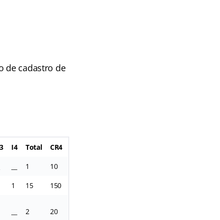
o de cadastro de
3
I4
Total
CR4
__
1
10
1
15
150
__
2
20