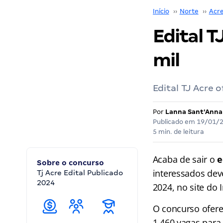
Início
››
Norte
››
Acr
Edital T
mil
Edital TJ Acre 
Por
Lanna Sant'Anna
Publicado em
19/01/
5 min. de leitura
Acaba de sair o
e
Sobre o concurso
interessados deve
Tj Acre Edital Publicado
2024
2024, no site do 
O concurso oferec
1.460 vagas para 