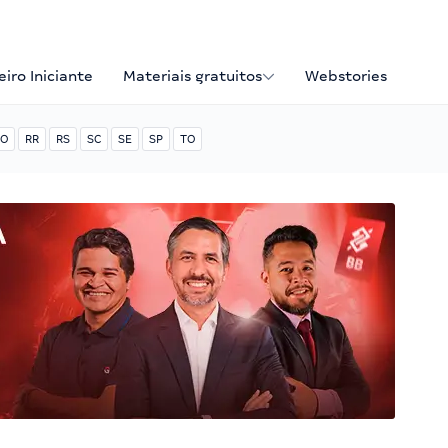
iro Iniciante
Materiais gratuitos
Webstories
O
RR
RS
SC
SE
SP
TO