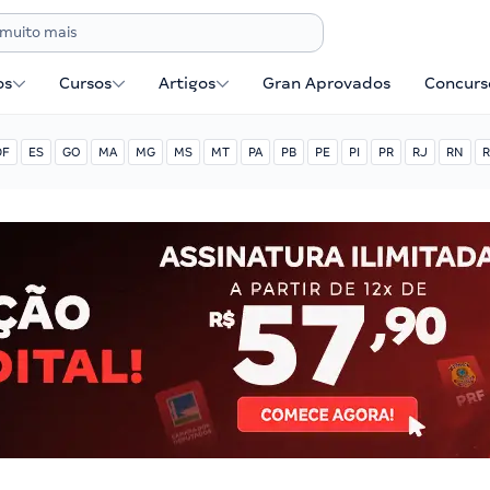
os
Cursos
Artigos
Gran Aprovados
Concurse
DF
ES
GO
MA
MG
MS
MT
PA
PB
PE
PI
PR
RJ
RN
R