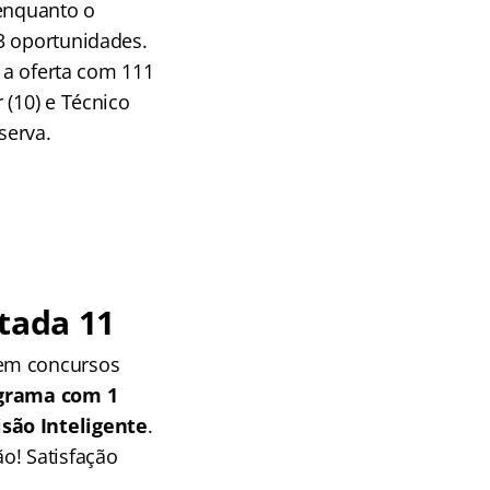
 enquanto o
3 oportunidades.
u a oferta com 111
 (10) e Técnico
serva.
tada 11
 em concursos
grama com 1
isão Inteligente
.
o! Satisfação