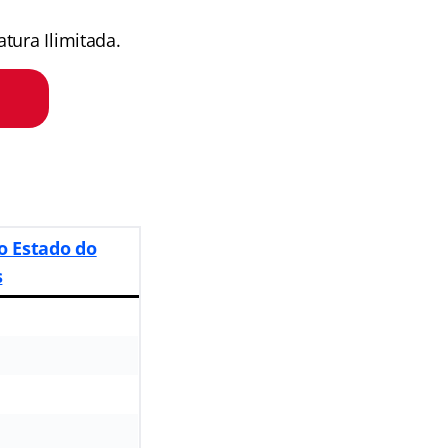
tura Ilimitada.
do Estado do
s