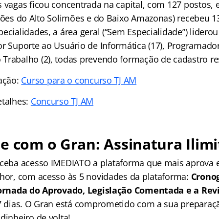
s vagas ficou concentrada na capital, com 127 postos,
giões do Alto Solimões e do Baixo Amazonas) recebeu 1
ecialidades, a área geral (“Sem Especialidade”) lidero
or Suporte ao Usuário de Informática (17), Programador
Trabalho (2), todas prevendo formação de cadastro re
ração:
Curso para o concurso TJ AM
etalhes:
Concurso TJ AM
e com o Gran: Assinatura Ilimi
receba acesso IMEDIATO a plataforma que mais aprova
lhor, com acesso às 5 novidades da plataforma:
Crono
 Jornada do Aprovado, Legislação Comentada e a Rev
 7 dias. O Gran está comprometido com a sua preparaçã
dinheiro de volta!