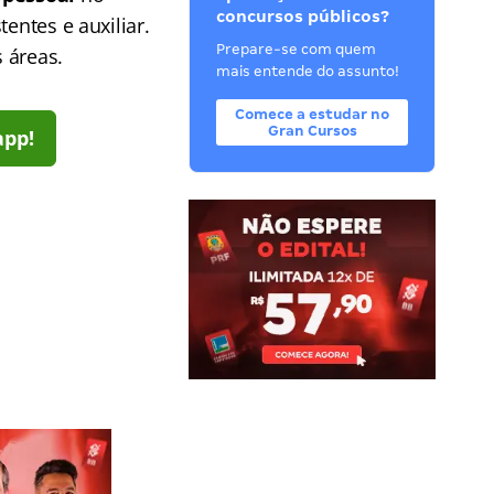
concursos públicos?
entes e auxiliar.
Prepare-se com quem
 áreas.
mais entende do assunto!
Comece a estudar no
Gran Cursos
app!