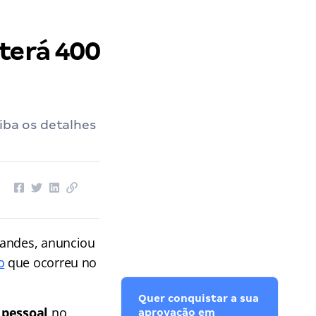
terá 400
iba os detalhes
nandes, anunciou
o
que ocorreu no
Quer conquistar a sua
 pessoal
no
aprovação em