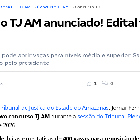
zonas
››
TJ AM
››
Concurso TJ AM
››
Concurso TJ AM anunciado! Edital terá 400 vagas
o TJ AM anunciado! Edital 
pode abrir vagas para níveis médio e superior. Sa
o pelo presidente
1
0
26
Tribunal de Justiça do Estado do Amazonas
, Jomar Fer
vo concurso TJ AM
durante a
sessão do Tribunal Plen
e 2026.
e, há as expectativas de
400 vagas para reposição de