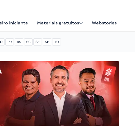
iro Iniciante
Materiais gratuitos
Webstories
O
RR
RS
SC
SE
SP
TO