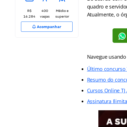
quadro e servidor
R$
400
Médio e
Atualmente, o ór
16.284
vagas
superior
Acompanhar
Navegue usando o
Último concurso
Resumo do conc
Cursos Online TJ
Assinatura Ilimit