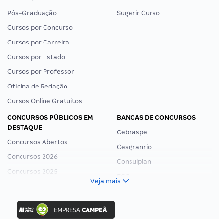
Pós-Graduação
Sugerir Curso
Cursos por Concurso
Cursos por Carreira
Cursos por Estado
Cursos por Professor
Oficina de Redação
Cursos Online Gratuitos
CONCURSOS PÚBLICOS EM
BANCAS DE CONCURSOS
DESTAQUE
Cebraspe
Concursos Abertos
Cesgranrio
Concursos 2026
Consulplan
Concursos 2025
FCC
Veja mais
Concurso Nacional Unificado
FGV
Concurso Ibama
Idecan
Concurso MPU