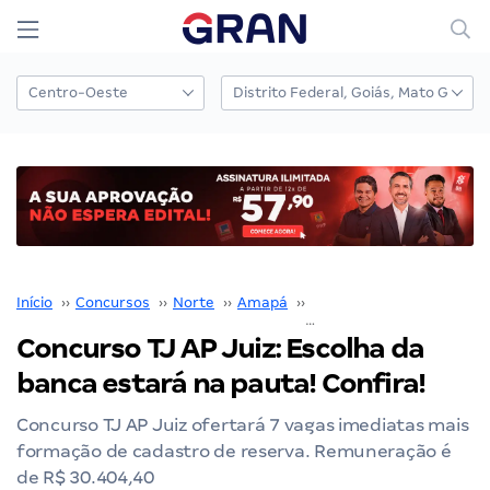
Início
››
Concursos
››
Norte
››
Amapá
››
Macapá
››
Concurso TJ AP Juiz: Escolha da banca estará na pauta! Confira!
Concurso TJ AP Juiz: Escolha da
banca estará na pauta! Confira!
Concurso TJ AP Juiz ofertará 7 vagas imediatas mais
formação de cadastro de reserva. Remuneração é
de R$ 30.404,40