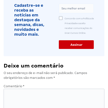
Cadastre-se e
receba as
notícias em
Concordo com a Política de
destaque da
Privacidade e aceito
semana, dicas,
receber comunicações do
novidades e
Gran Cursos Online.
muito mais.
Deixe um comentário
O seu endereço de e-mail não será publicado.
Campos
obrigatórios são marcados com
*
Comentário
*