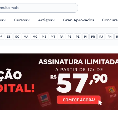
os
Cursos
Artigos
Gran Aprovados
Concurse
DF
ES
GO
MA
MG
MS
MT
PA
PB
PE
PI
PR
RJ
RN
R