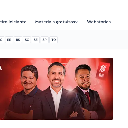
iro Iniciante
Materiais gratuitos
Webstories
O
RR
RS
SC
SE
SP
TO