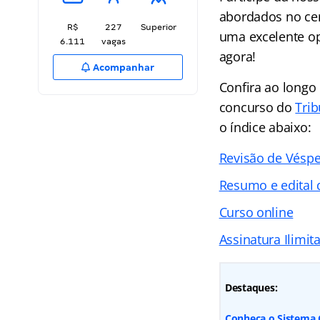
abordados no ce
R$
227
Superior
uma excelente op
6.111
vagas
agora!
Acompanhar
Confira ao longo
concurso do
Trib
o índice abaixo:
Revisão de Vésp
Resumo e edital 
Curso online
Assinatura Ilimit
Destaques:
Conheça o Sistema