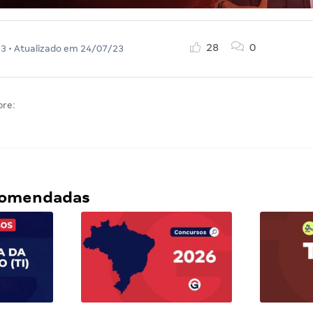
28
0
23
• Atualizado em
24/07/23
bre:
ecomendadas