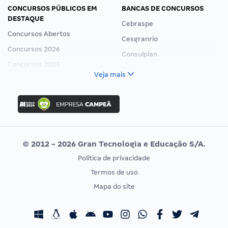
CONCURSOS PÚBLICOS EM
BANCAS DE CONCURSOS
DESTAQUE
Cebraspe
Concursos Abertos
Cesgranrio
Concursos 2026
Consulplan
Concursos 2025
FCC
Veja mais
Concurso Nacional Unificado
FGV
Concurso Ibama
Idecan
Concurso MPU
Selecon
Editais publicados
Uniase
© 2012 - 2026 Gran Tecnologia e Educação S/A.
Vunesp
Política de privacidade
CONCURSOS POR PROFISSÃO
EXAME DE ORDEM
Termos de uso
Concursos Administrativos
OAB
Mapa do site
Concursos Educação
Prova OAB
Concursos Fiscais
Calendário OAB
Concursos Jurídicos
Questões OAB