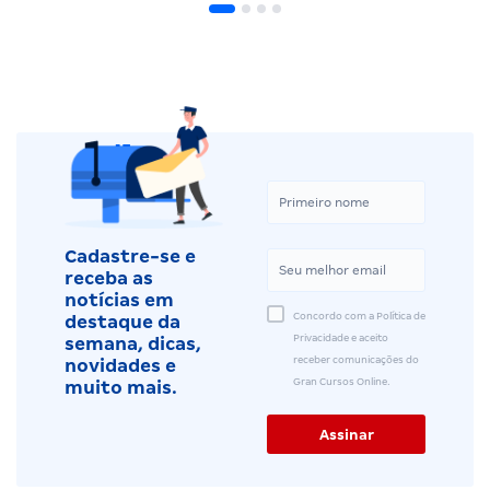
Cadastre-se e
receba as
notícias em
Concordo com a Política de
destaque da
Privacidade e aceito
semana, dicas,
receber comunicações do
novidades e
Gran Cursos Online.
muito mais.