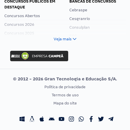
CONCURSOS PÚBLICOS EM
BANCAS DE CONCURSOS
DESTAQUE
Cebraspe
Concursos Abertos
Cesgranrio
Concursos 2026
Consulplan
Concursos 2025
FCC
Veja mais
Concurso Nacional Unificado
FGV
Concurso Ibama
Idecan
Concurso MPU
Selecon
Editais publicados
Uniase
© 2012 - 2026 Gran Tecnologia e Educação S/A.
Vunesp
Política de privacidade
CONCURSOS POR PROFISSÃO
EXAME DE ORDEM
Termos de uso
Concursos Administrativos
OAB
Mapa do site
Concursos Educação
Prova OAB
Concursos Fiscais
Calendário OAB
Concursos Jurídicos
Questões OAB